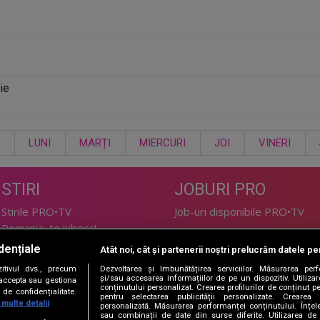
ie
LUNI
MARȚI
MIERCURI
JOI
VINERI
STIRI
JOBURI PRO
Stirile PRO•TV
Job-uri disponibile PRO•TV
Romania, te iubesc!
dențiale
Atât noi, cât și partenerii noștri prelucrăm datele pen
LIFESTYLE
tivul dvs., precum
Dezvoltarea și îmbunătățirea serviciilor. Măsurarea per
TEHNOLOGIE
Doctor de Bine
și/sau accesarea informațiilor de pe un dispozitiv. Utilizare
i accepta sau gestiona
conținutului personalizat. Crearea profilurilor de conținut per
de confidențialitate.
I Like IT
Acasă
pentru selectarea publicității personalizate. Crearea p
 multe detalii
personalizată. Măsurarea performanței conținutului. Înțeleg
Acasă Gold
sau combinații de date din surse diferite. Utilizarea de 