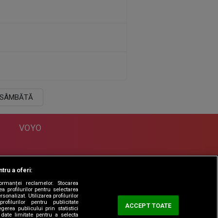
SÂMBĂTĂ
VOYO
DESPRE
tru a oferi:
Politica Confidentialitate
formanței reclamelor. Stocarea
Contact
a profilurilor pentru selectarea
sonalizat. Utilizarea profilurilor
rofilurilor pentru publicitate
ACCEPT TOATE
erea publicului prin statistici
date limitate pentru a selecta