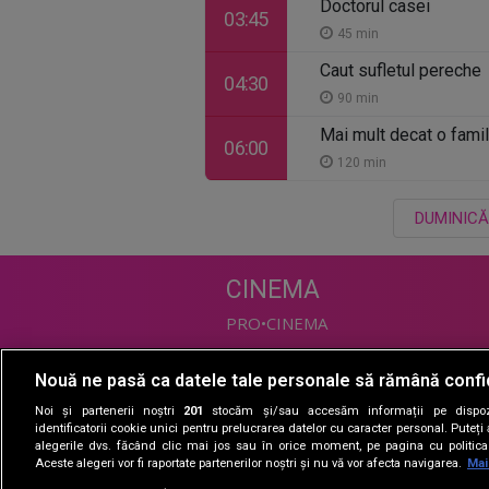
Doctorul casei
03:45
45 min
Caut sufletul pereche
04:30
90 min
Mai mult decat o famil
06:00
120 min
DUMINICĂ
CINEMA
PRO•CINEMA
Nouă ne pasă ca datele tale personale să rămână confi
DIVERTISMENT
Noi și partenerii noștri
201
stocăm și/sau accesăm informații pe dispozi
PRO•TV
identificatorii cookie unici pentru prelucrarea datelor cu caracter personal. Puteț
alegerile dvs. făcând clic mai jos sau în orice moment, pe pagina cu politica 
Romanii au talent
Aceste alegeri vor fi raportate partenerilor noștri și nu vă vor afecta navigarea.
Mai
Vocea Romaniei