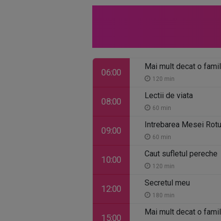
Mai mult decat o famil
06:00
120 min
Lectii de viata
08:00
60 min
Intrebarea Mesei Rot
09:00
60 min
Caut sufletul pereche
10:00
120 min
Secretul meu
12:00
180 min
Mai mult decat o famil
15:00