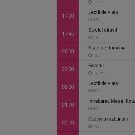
120 min
Lectii de viata
17:00
45 min
Sarutul otravit
17:45
135 min
State de Romania
20:00
120 min
Favorul
22:00
120 min
Lectii de viata
00:00
60 min
Intrebarea Mesei Rot
01:00
60 min
Capcana razbunarii
02:00
105 min