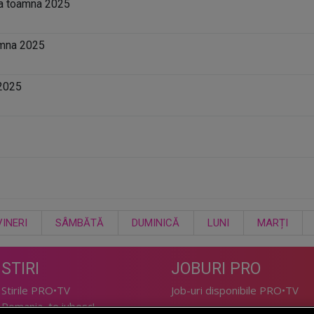
sa toamna 2025
amna 2025
 2025
VINERI
SÂMBĂTĂ
DUMINICĂ
LUNI
MARȚI
STIRI
JOBURI PRO
Stirile PRO•TV
Job-uri disponibile PRO•TV
Romania, te iubesc!