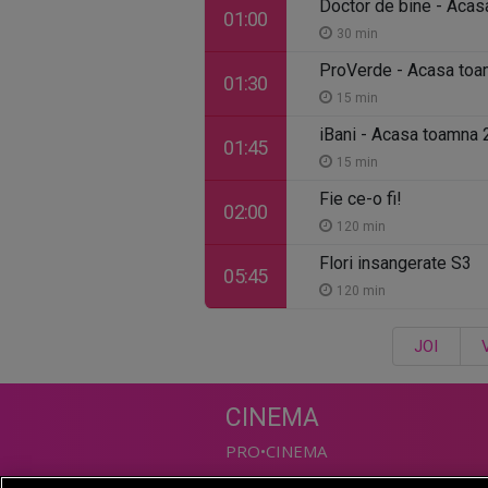
Doctor de bine - Aca
01:00
30 min
ProVerde - Acasa to
01:30
15 min
iBani - Acasa toamna
01:45
15 min
Fie ce-o fi!
02:00
120 min
Flori insangerate S3
05:45
120 min
JOI
CINEMA
PRO•CINEMA