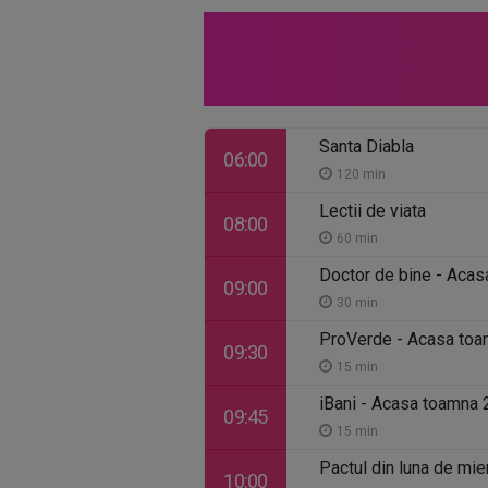
Santa Diabla
06:00
120 min
Lectii de viata
08:00
60 min
Doctor de bine - Aca
09:00
30 min
ProVerde - Acasa to
09:30
15 min
iBani - Acasa toamna
09:45
15 min
Pactul din luna de mie
10:00