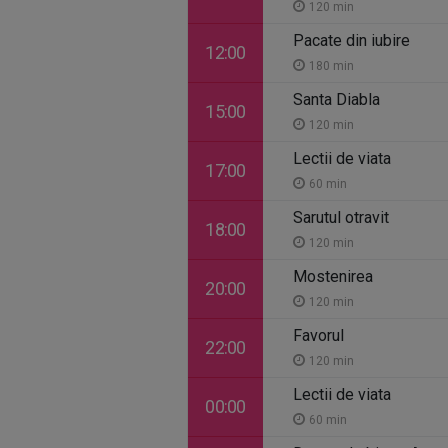
120 min
Pacate din iubire
12:00
180 min
Santa Diabla
15:00
120 min
Lectii de viata
17:00
60 min
Sarutul otravit
18:00
120 min
Mostenirea
20:00
120 min
Favorul
22:00
120 min
Lectii de viata
00:00
60 min