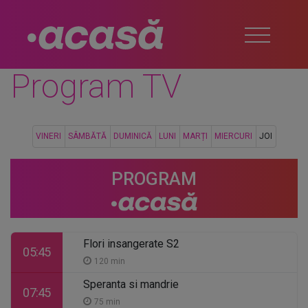
Program TV
VINERI
SÂMBĂTĂ
DUMINICĂ
LUNI
MARȚI
MIERCURI
JOI
PROGRAM
Flori insangerate S2
05:45
120 min
Speranta si mandrie
07:45
75 min