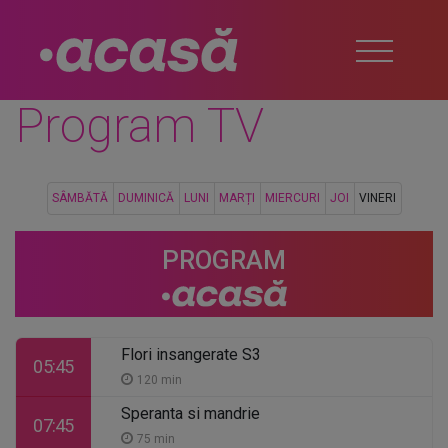
Program TV
SÂMBĂTĂ
DUMINICĂ
LUNI
MARȚI
MIERCURI
JOI
VINERI
PROGRAM
Flori insangerate S3
05:45
120 min
Speranta si mandrie
07:45
75 min