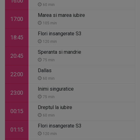
16:00
60 min
Marea si marea iubire
17:00
105 min
Flori insangerate S3
18:45
120 min
Speranta si mandrie
20:45
75 min
Dallas
22:00
60 min
Inimi singuratice
23:00
75 min
Dreptul la iubire
00:15
60 min
Flori insangerate S3
01:15
120 min