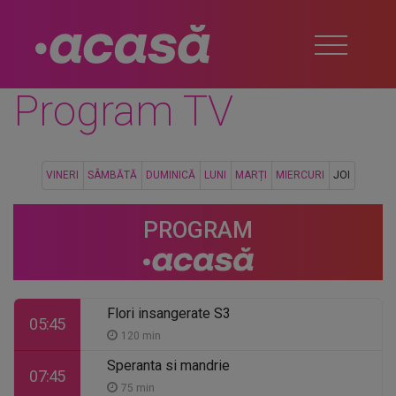
Program TV
VINERI
SÂMBĂTĂ
DUMINICĂ
LUNI
MARȚI
MIERCURI
JOI
PROGRAM
Flori insangerate S3
05:45
120 min
Speranta si mandrie
07:45
75 min