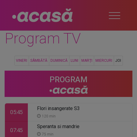
Program TV
VINERI
SÂMBĂTĂ
DUMINICĂ
LUNI
MARȚI
MIERCURI
JOI
PROGRAM
Flori insangerate S3
05:45
120 min
Speranta si mandrie
07:45
75 min