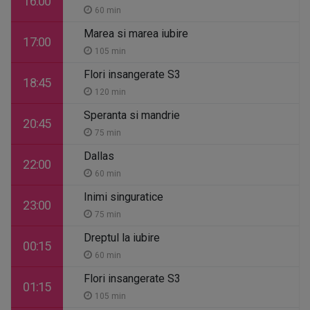
16:00
60 min
Marea si marea iubire
17:00
105 min
Flori insangerate S3
18:45
120 min
Speranta si mandrie
20:45
75 min
Dallas
22:00
60 min
Inimi singuratice
23:00
75 min
Dreptul la iubire
00:15
60 min
Flori insangerate S3
01:15
105 min