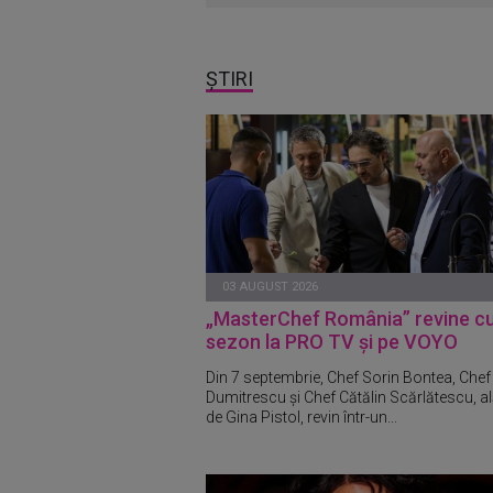
ȘTIRI
03 AUGUST 2026
„MasterChef România” revine c
sezon la PRO TV și pe VOYO
Din 7 septembrie, Chef Sorin Bontea, Chef 
Dumitrescu și Chef Cătălin Scărlătescu, al
de Gina Pistol, revin într-un...