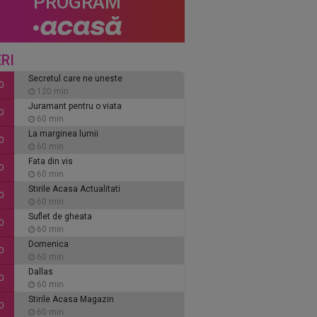
PROGRAM
RI
Secretul care ne uneste
0
120 min
Juramant pentru o viata
0
60 min
La marginea lumii
0
60 min
Fata din vis
0
60 min
Stirile Acasa Actualitati
0
60 min
Suflet de gheata
0
60 min
Domenica
0
60 min
Dallas
0
60 min
Stirile Acasa Magazin
0
60 min