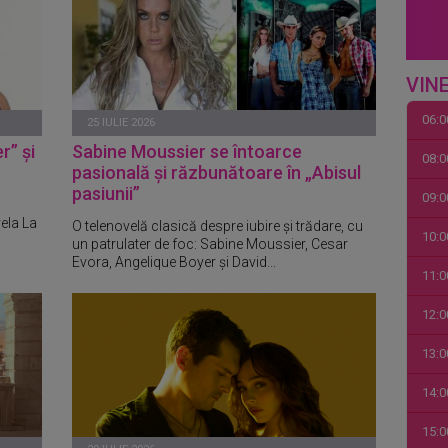
VINE
06:0
25 IULIE 2026
r” și
Sabine Moussier se întoarce
08:0
pasională și răzbunătoare în „Abisul
pasiunii”
09:0
vela La
O telenovelă clasică despre iubire și trădare, cu
10:0
un patrulater de foc: Sabine Moussier, Cesar
Evora, Angelique Boyer și David...
11:0
12:0
13:0
14:0
15:0