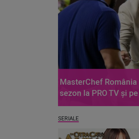
Can Yaman, protagon
Turco , trăiește ca un
SERIALE