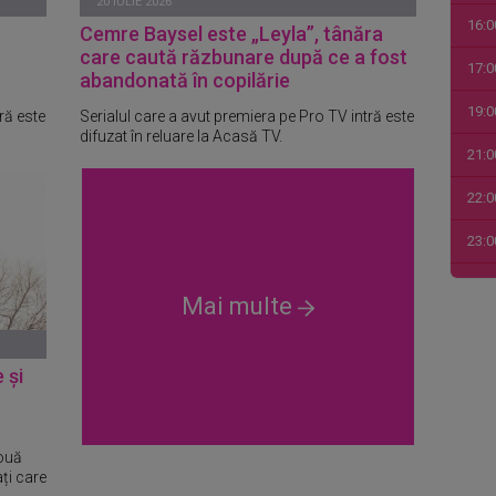
20 IULIE 2026
16:0
Cemre Baysel este „Leyla”, tânăra
care caută răzbunare după ce a fost
17:0
abandonată în copilărie
19:0
ră este
Serialul care a avut premiera pe Pro TV intră este
difuzat în reluare la Acasă TV.
21:0
22:0
23:0
00:0
Mai multe
01:0
03:1
 și
04:4
05:1
nouă
ți care