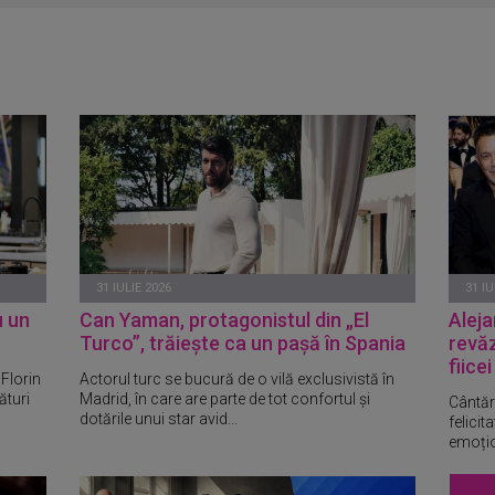
31 IULIE 2026
31 IU
u un
Can Yaman, protagonistul din „El
Aleja
Turco”, trăiește ca un pașă în Spania
revăz
fiice
Florin
Actorul turc se bucură de o vilă exclusivistă în
ături
Madrid, în care are parte de tot confortul și
Cântăr
dotările unui star avid...
felicit
emoțio