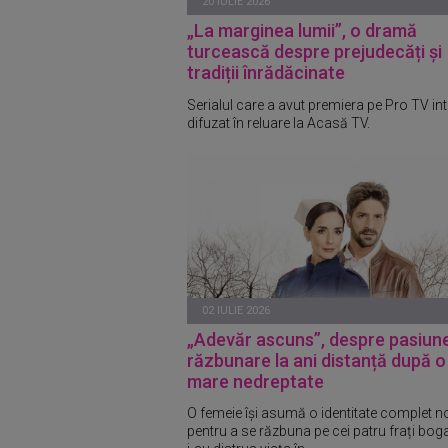
20 IULIE 2026
„La marginea lumii”, o dramă
turcească despre prejudecăți și
tradiții înrădăcinate
Serialul care a avut premiera pe Pro TV int
difuzat în reluare la Acasă TV.
02 IULIE 2026
„Adevăr ascuns”, despre pasiune
răzbunare la ani distanță după o
mare nedreptate
O femeie își asumă o identitate complet 
pentru a se răzbuna pe cei patru frați boga