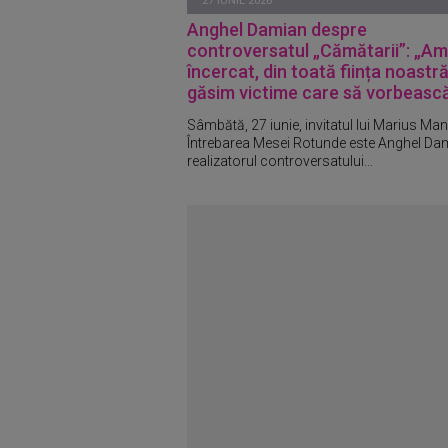
27 IUNIE 2026
Anghel Damian despre
controversatul „Cămătarii”: „Am
încercat, din toată ființa noastră
găsim victime care să vorbeasc
Sâmbătă, 27 iunie, invitatul lui Marius Man
Întrebarea Mesei Rotunde este Anghel Da
realizatorul controversatului...