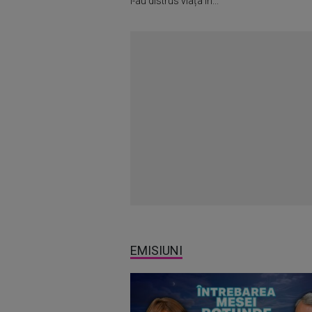
i-au distrus viața în...
EMISIUNI