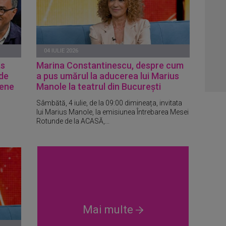
04 IULIE 2026
as
Marina Constantinescu, despre cum
 de
a pus umărul la aducerea lui Marius
tene
Manole la teatrul din București
Sâmbătă, 4 iulie, de la 09:00 dimineața, invitata
lui Marius Manole, la emisiunea Întrebarea Mesei
Rotunde de la ACASĂ,...
Mai multe