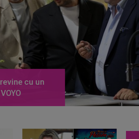
istul din El
 pașă în...