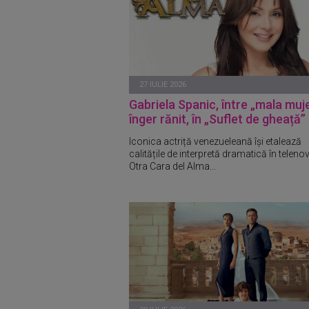
27 IULIE 2026
Gabriela Spanic, între „mala muje
înger rănit, în „Suflet de gheață”
Iconica actriță venezueleană își etalează
calitățile de interpretă dramatică în teleno
Otra Cara del Alma...