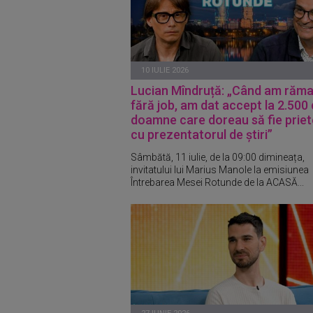
10 IULIE 2026
Lucian Mîndruță: „Când am răm
fără job, am dat accept la 2.500
doamne care doreau să fie prie
cu prezentatorul de știri”
Sâmbătă, 11 iulie, de la 09:00 dimineața,
invitatului lui Marius Manole la emisiunea
Întrebarea Mesei Rotunde de la ACASĂ...