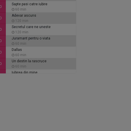
Sapte pasi catre iubire
0
60 min
Adevar ascuns
0
120 min
Secretul care ne uneste
0
120 min
Juramant pentru o viata
0
60 min
Dallas
0
60 min
Un destin la rascruce
0
60 min
Iubirea din mine
0
60 min
Inimi de cenusa
0
135 min
Alaca - iubire si tradare
5
90 min
Ce se intampla, doctore?
5
30 min
Stirile Acasa Magazin
5
45 min
Vino inapoi!