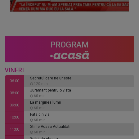
PROGRAM
VINERI
Secretul care ne uneste
06:00
120 min
Juramant pentru o viata
08:00
60 min
La marginea lumii
09:00
60 min
Fata din vis
10:00
60 min
Stirile Acasa Actualitati
11:00
60 min
Suflet de gheata