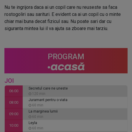
Nu te ingrijora daca ai un copil care nu reuseste sa faca
rostogoliri sau sarituri. E evident ca ai un copil cu o minte
chiar mai buna decat fizicul sau. Nu poate sari dar cu
siguranta mintea lui il va ajuta sa zboare mai tarziu.
PROGRAM
JOI
Secretul care ne uneste
06:00
120 min
Juramant pentru o viata
08:00
60 min
La marginea lumii
09:00
60 min
Leyla
10:00
60 min