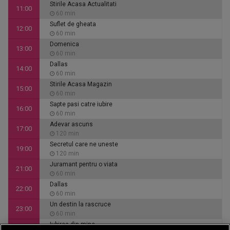
Stirile Acasa Actualitati
11:00
60 min
Suflet de gheata
12:00
60 min
Domenica
13:00
60 min
Dallas
14:00
60 min
Stirile Acasa Magazin
15:00
60 min
Sapte pasi catre iubire
16:00
60 min
Adevar ascuns
17:00
120 min
Secretul care ne uneste
19:00
120 min
Juramant pentru o viata
21:00
60 min
Dallas
22:00
60 min
Un destin la rascruce
23:00
60 min
Iubirea din mine
00:00