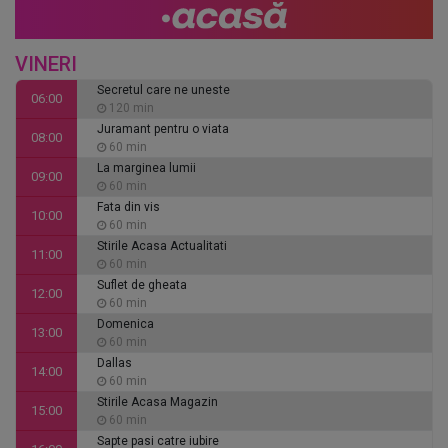
VINERI
Secretul care ne uneste
06:00
120 min
Juramant pentru o viata
08:00
60 min
La marginea lumii
09:00
60 min
Fata din vis
10:00
60 min
Stirile Acasa Actualitati
11:00
60 min
Suflet de gheata
12:00
60 min
Domenica
13:00
60 min
Dallas
14:00
60 min
Stirile Acasa Magazin
15:00
60 min
Sapte pasi catre iubire