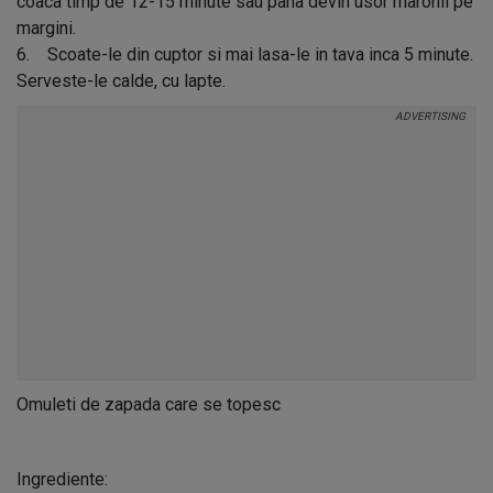
coaca timp de 12-15 minute sau pana devin usor maronii pe
margini.
6. Scoate-le din cuptor si mai lasa-le in tava inca 5 minute.
Serveste-le calde, cu lapte.
Omuleti de zapada care se topesc
Ingrediente: