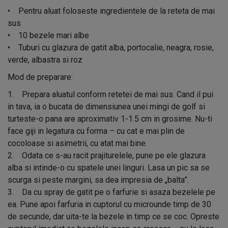
• Pentru aluat foloseste ingredientele de la reteta de mai
sus
• 10 bezele mari albe
• Tuburi cu glazura de gatit alba, portocalie, neagra, rosie,
verde, albastra si roz
Mod de preparare:
1. Prepara aluatul conform retetei de mai sus. Cand il pui
in tava, ia o bucata de dimensiunea unei mingi de golf si
turteste-o pana are aproximativ 1-1.5 cm in grosime. Nu-ti
face giji in legatura cu forma – cu cat e mai plin de
cocoloase si asimetrii, cu atat mai bine.
2. Odata ce s-au racit prajiturelele, pune pe ele glazura
alba si intinde-o cu spatele unei linguri. Lasa un pic sa se
scurga si peste margini, sa dea impresia de „balta”.
3. Da cu spray de gatit pe o farfurie si asaza bezelele pe
ea. Pune apoi farfuria in cuptorul cu microunde timp de 30
de secunde, dar uita-te la bezele in timp ce se coc. Opreste