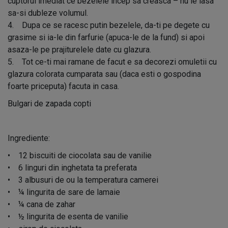
cuptorul imediat ce bezelele incep sa creasca – nu le lasa
sa-si dubleze volumul.
4. Dupa ce se racesc putin bezelele, da-ti pe degete cu
grasime si ia-le din farfurie (apuca-le de la fund) si apoi
asaza-le pe prajiturelele date cu glazura.
5. Tot ce-ti mai ramane de facut e sa decorezi omuletii cu
glazura colorata cumparata sau (daca esti o gospodina
foarte priceputa) facuta in casa.
Bulgari de zapada copti
Ingrediente:
• 12 biscuiti de ciocolata sau de vanilie
• 6 linguri din inghetata ta preferata
• 3 albusuri de ou la temperatura camerei
• ¼ lingurita de sare de lamaie
• ¼ cana de zahar
• ½ lingurita de esenta de vanilie