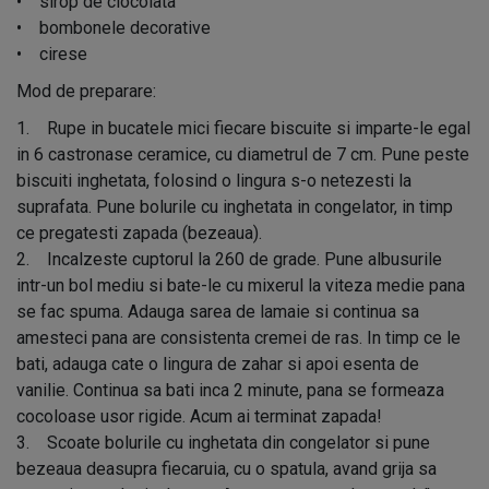
• sirop de ciocolata
• bombonele decorative
• cirese
Mod de preparare:
1. Rupe in bucatele mici fiecare biscuite si imparte-le egal
in 6 castronase ceramice, cu diametrul de 7 cm. Pune peste
biscuiti inghetata, folosind o lingura s-o netezesti la
suprafata. Pune bolurile cu inghetata in congelator, in timp
ce pregatesti zapada (bezeaua).
2. Incalzeste cuptorul la 260 de grade. Pune albusurile
intr-un bol mediu si bate-le cu mixerul la viteza medie pana
se fac spuma. Adauga sarea de lamaie si continua sa
amesteci pana are consistenta cremei de ras. In timp ce le
bati, adauga cate o lingura de zahar si apoi esenta de
vanilie. Continua sa bati inca 2 minute, pana se formeaza
cocoloase usor rigide. Acum ai terminat zapada!
3. Scoate bolurile cu inghetata din congelator si pune
bezeaua deasupra fiecaruia, cu o spatula, avand grija sa