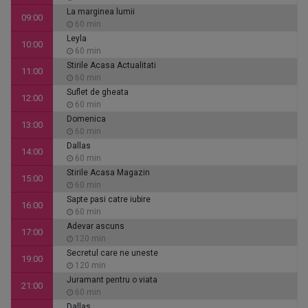
La marginea lumii
09:00
60 min
Leyla
10:00
60 min
Stirile Acasa Actualitati
11:00
60 min
Suflet de gheata
12:00
60 min
Domenica
13:00
60 min
Dallas
14:00
60 min
Stirile Acasa Magazin
15:00
60 min
Sapte pasi catre iubire
16:00
60 min
Adevar ascuns
17:00
120 min
Secretul care ne uneste
19:00
120 min
Juramant pentru o viata
21:00
60 min
Dallas