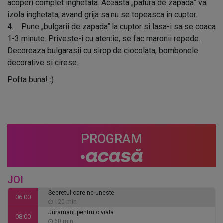
acoperi complet inghetata. Aceasta „patura de zapada” va
izola inghetata, avand grija sa nu se topeasca in cuptor.
4. Pune „bulgarii de zapada” la cuptor si lasa-i sa se coaca
1-3 minute. Priveste-i cu atentie, se fac maronii repede.
Decoreaza bulgarasii cu sirop de ciocolata, bombonele
decorative si cirese.
Pofta buna! :)
PROGRAM
JOI
Secretul care ne uneste
06:00
120 min
Juramant pentru o viata
08:00
60 min