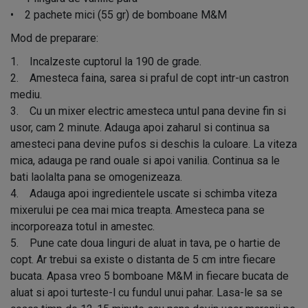
• 2 pachete mici (55 gr) de bomboane M&M
Mod de preparare:
1. Incalzeste cuptorul la 190 de grade.
2. Amesteca faina, sarea si praful de copt intr-un castron
mediu.
3. Cu un mixer electric amesteca untul pana devine fin si
usor, cam 2 minute. Adauga apoi zaharul si continua sa
amesteci pana devine pufos si deschis la culoare. La viteza
mica, adauga pe rand ouale si apoi vanilia. Continua sa le
bati laolalta pana se omogenizeaza.
4. Adauga apoi ingredientele uscate si schimba viteza
mixerului pe cea mai mica treapta. Amesteca pana se
incorporeaza totul in amestec.
5. Pune cate doua linguri de aluat in tava, pe o hartie de
copt. Ar trebui sa existe o distanta de 5 cm intre fiecare
bucata. Apasa vreo 5 bomboane M&M in fiecare bucata de
aluat si apoi turteste-l cu fundul unui pahar. Lasa-le sa se