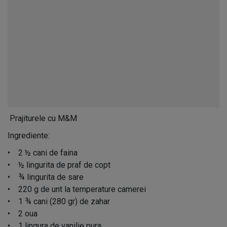
Prajiturele cu M&M
Ingrediente:
• 2 ½ cani de faina
• ½ lingurita de praf de copt
• ¾ lingurita de sare
• 220 g de unt la temperature camerei
• 1 ¾ cani (280 gr) de zahar
• 2 oua
• 1 lingura de vanilie pura