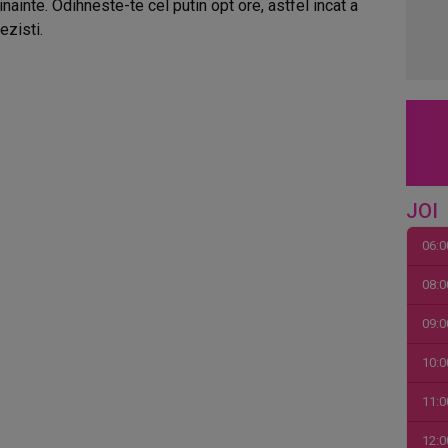
nainte. Odihneste-te cel putin opt ore, astfel incat a
ezisti.
JOI
06:0
08:0
09:0
10:0
11:0
12:0