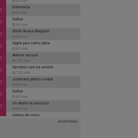
60 min
Domenica
0
60 min
Dallas
0
60 min
Stirile Acasa Magazin
0
60 min
Sapte pasi catre iubire
0
60 min
Adevar ascuns
0
120 min
Secretul care ne uneste
0
120 min
Juramant pentru o viata
0
60 min
Dallas
0
60 min
Un destin la rascruce
0
60 min
Iubirea din mine
0
60 min
Inimi de cenusa
0
135 min