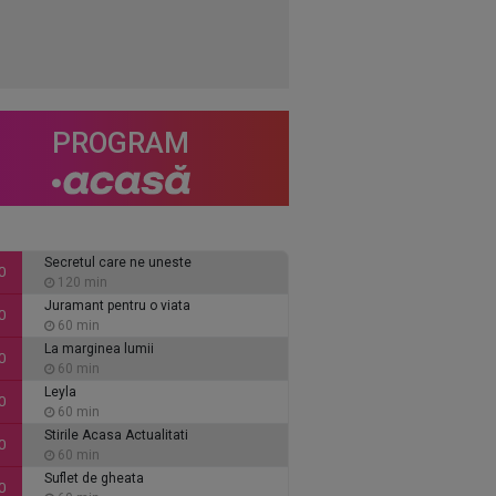
PROGRAM
Secretul care ne uneste
0
120 min
Juramant pentru o viata
0
60 min
La marginea lumii
0
60 min
Leyla
0
60 min
Stirile Acasa Actualitati
0
60 min
Suflet de gheata
0