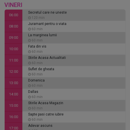
VINERI
Secretul care ne uneste
06:00
120 min
Juramant pentru o viata
08:00
60 min
La marginea lumii
09:00
60 min
Fata din vis
10:00
60 min
Stirile Acasa Actualitati
11:00
60 min
Suflet de gheata
12:00
60 min
Domenica
13:00
60 min
Dallas
14:00
60 min
Stirile Acasa Magazin
15:00
60 min
Sapte pasi catre iubire
16:00
60 min
Adevar ascuns
17:00