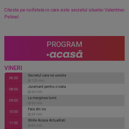
Citeste pe noifetele.ro care este secretul siluetei Valentinei
Pelinel.
PROGRAM
VINERI
Secretul care ne uneste
06:00
120 min
Juramant pentru o viata
08:00
60 min
La marginea lumii
09:00
60 min
Fata din vis
10:00
60 min
Stirile Acasa Actualitati
11:00
60 min