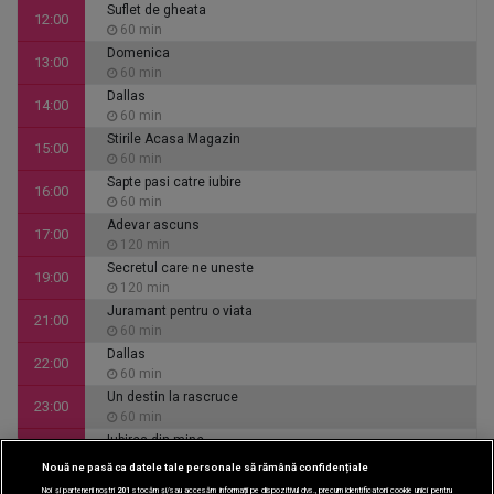
Suflet de gheata
12:00
60 min
Domenica
13:00
60 min
Dallas
14:00
60 min
Stirile Acasa Magazin
15:00
60 min
Sapte pasi catre iubire
16:00
60 min
Adevar ascuns
17:00
120 min
Secretul care ne uneste
19:00
120 min
Juramant pentru o viata
21:00
60 min
Dallas
22:00
60 min
Un destin la rascruce
23:00
60 min
Iubirea din mine
00:00
60 min
Nouă ne pasă ca datele tale personale să rămână confidențiale
CINEMA
Inimi de cenusa
01:00
Noi și partenerii noștri
201
stocăm și/sau accesăm informații pe dispozitivul dvs., precum identificatorii cookie unici pentru