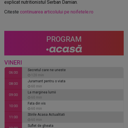
explicat nutritionistul Serban Damian.
Citeste
continuarea articolului pe noifetele.ro
PROGRAM
VINERI
Secretul care ne uneste
06:00
120 min
Juramant pentru o viata
08:00
60 min
La marginea lumii
09:00
60 min
Fata din vis
10:00
60 min
Stirile Acasa Actualitati
11:00
60 min
Suflet de gheata