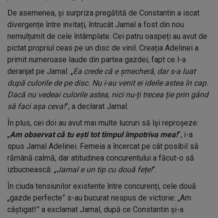
De asemenea, și surpriza pregătită de Constantin a iscat
divergențe între invitați, întrucât Jamal a fost din nou
nemulțumit de cele întâmplate. Cei patru oaspeți au avut de
pictat propriul ceas pe un disc de vinil. Creația Adelinei a
primit numeroase laude din partea gazdei, fapt ce l-a
deranjat pe Jamal: „
Ea crede că e șmecheră, dar s-a luat
după culorile de pe disc. Nu i-au venit ei ideile astea în cap.
Dacă nu vedeai culorile astea, nici nu-ți trecea ție prin gând
să faci așa ceva!
”, a declarat Jamal.
În plus, cei doi au avut mai multe lucruri să își reproșeze:
„
Am observat că tu ești tot timpul împotriva mea!
”, i-a
spus Jamal Adelinei. Femeia a încercat pe cât posibil să
rămână calmă, dar atitudinea concurentului a făcut-o să
izbucnească: „
Jamal e un tip cu două fețe!
”.
În ciuda tensiunilor existente între concurenți, cele două
„gazde perfecte” s-au bucurat nespus de victorie: „Am
câștigat!” a exclamat Jamal, după ce Constantin și-a