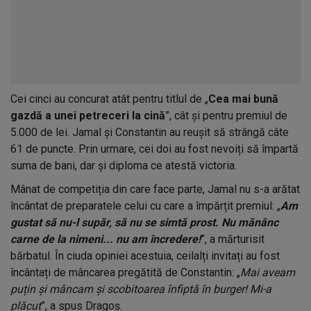
Cei cinci au concurat atât pentru titlul de „
Cea mai bună
gazdă a unei petreceri la cină
”, cât și pentru premiul de
5.000 de lei. Jamal și Constantin au reușit să strângă câte
61 de puncte. Prin urmare, cei doi au fost nevoiți să împartă
suma de bani, dar și diploma ce atestă victoria.
Mânat de competiția din care face parte, Jamal nu s-a arătat
încântat de preparatele celui cu care a împărțit premiul: „
Am
gustat să nu-l supăr, să nu se simtă prost. Nu mănânc
carne de la nimeni... nu am încredere!
”, a mărturisit
bărbatul. În ciuda opiniei acestuia, ceilalți invitați au fost
încântați de mâncarea pregătită de Constantin: „
Mai aveam
puțin și mâncam și scobitoarea înfiptă în burger! Mi-a
plăcut
”, a spus Dragoș.