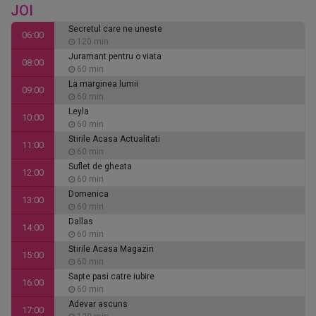
JOI
Secretul care ne uneste
06:00
120 min
Juramant pentru o viata
08:00
60 min
La marginea lumii
09:00
60 min
Leyla
10:00
60 min
Stirile Acasa Actualitati
11:00
60 min
Suflet de gheata
12:00
60 min
Domenica
13:00
60 min
Dallas
14:00
60 min
Stirile Acasa Magazin
15:00
60 min
Sapte pasi catre iubire
16:00
60 min
Adevar ascuns
17:00