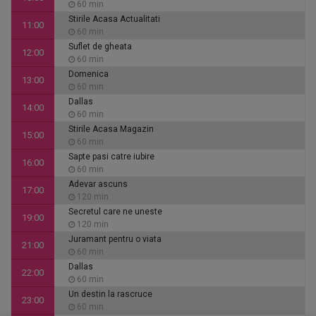
60 min
Stirile Acasa Actualitati
11:00
60 min
Suflet de gheata
12:00
60 min
Domenica
13:00
60 min
Dallas
14:00
60 min
Stirile Acasa Magazin
15:00
60 min
Sapte pasi catre iubire
16:00
60 min
Adevar ascuns
17:00
120 min
Secretul care ne uneste
19:00
120 min
Juramant pentru o viata
21:00
60 min
Dallas
22:00
60 min
Un destin la rascruce
23:00
60 min