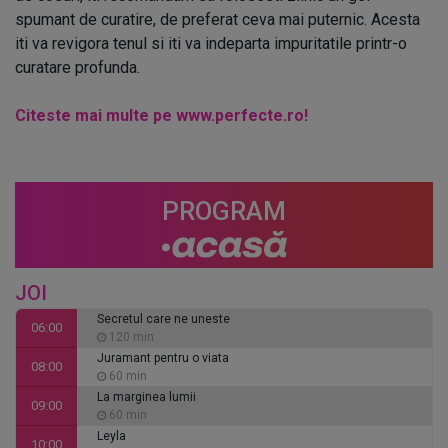
spumant de curatire, de preferat ceva mai puternic. Acesta
iti va revigora tenul si iti va indeparta impuritatile printr-o
curatare profunda.
Citeste mai multe pe www.perfecte.ro!
PROGRAM
JOI
Secretul care ne uneste
06:00
120 min
Juramant pentru o viata
08:00
60 min
La marginea lumii
09:00
60 min
Leyla
10:00