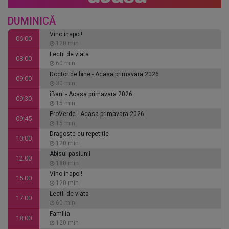
DUMINICĂ
Vino inapoi!
06:00
120 min
Lectii de viata
08:00
60 min
Doctor de bine - Acasa primavara 2026
09:00
30 min
iBani - Acasa primavara 2026
09:30
15 min
ProVerde - Acasa primavara 2026
09:45
15 min
Dragoste cu repetitie
10:00
120 min
Abisul pasiunii
12:00
180 min
Vino inapoi!
15:00
120 min
Lectii de viata
17:00
60 min
Familia
18:00
120 min