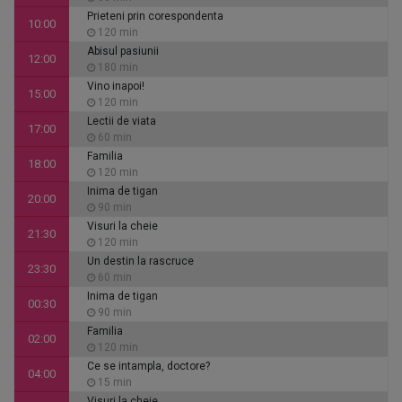
Prieteni prin corespondenta
10:00
120 min
Abisul pasiunii
12:00
180 min
Vino inapoi!
15:00
120 min
Lectii de viata
17:00
60 min
Familia
18:00
120 min
Inima de tigan
20:00
90 min
Visuri la cheie
21:30
120 min
Un destin la rascruce
23:30
60 min
Inima de tigan
00:30
90 min
Familia
02:00
120 min
Ce se intampla, doctore?
04:00
15 min
Visuri la cheie