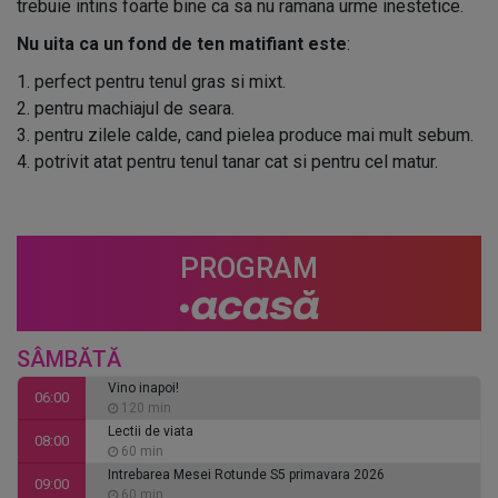
trebuie intins foarte bine ca sa nu ramana urme inestetice.
Nu uita ca un fond de ten matifiant este
:
1. perfect pentru tenul gras si mixt.
2. pentru machiajul de seara.
3. pentru zilele calde, cand pielea produce mai mult sebum.
4. potrivit atat pentru tenul tanar cat si pentru cel matur.
PROGRAM
SÂMBĂTĂ
Vino inapoi!
06:00
120 min
Lectii de viata
08:00
60 min
Intrebarea Mesei Rotunde S5 primavara 2026
09:00
60 min