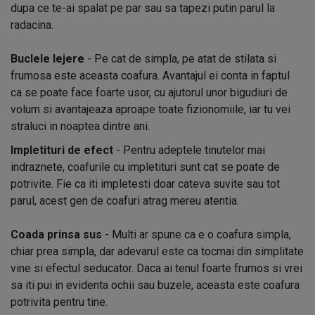
dupa ce te-ai spalat pe par sau sa tapezi putin parul la
radacina.
Buclele lejere
- Pe cat de simpla, pe atat de stilata si
frumosa este aceasta coafura. Avantajul ei conta in faptul
ca se poate face foarte usor, cu ajutorul unor bigudiuri de
volum si avantajeaza aproape toate fizionomiile, iar tu vei
straluci in noaptea dintre ani.
Impletituri de efect
- Pentru adeptele tinutelor mai
indraznete, coafurile cu impletituri sunt cat se poate de
potrivite. Fie ca iti impletesti doar cateva suvite sau tot
parul, acest gen de coafuri atrag mereu atentia.
Coada prinsa sus
- Multi ar spune ca e o coafura simpla,
chiar prea simpla, dar adevarul este ca tocmai din simplitate
vine si efectul seducator. Daca ai tenul foarte frumos si vrei
sa iti pui in evidenta ochii sau buzele, aceasta este coafura
potrivita pentru tine.