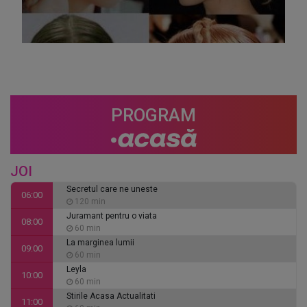
PROGRAM
JOI
Secretul care ne uneste
06:00
120 min
Juramant pentru o viata
08:00
60 min
La marginea lumii
09:00
60 min
Leyla
10:00
60 min
Stirile Acasa Actualitati
11:00