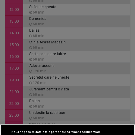
60 min
Suflet de gheata
12:00
60 min
Domenica
13:00
60 min
Dallas
14:00
60 min
Stirile Acasa Magazin
15:00
60 min
Sapte pasi catre iubire
16:00
60 min
Adevar ascuns
17:00
120 min
Secretul care ne uneste
19:00
120 min
Juramant pentru o viata
21:00
60 min
Dallas
22:00
60 min
Un destin la rascruce
23:00
60 min
Iubirea din mine
00:00
60 min
Nouă ne pasă ca datele tale personale să rămână confidențiale