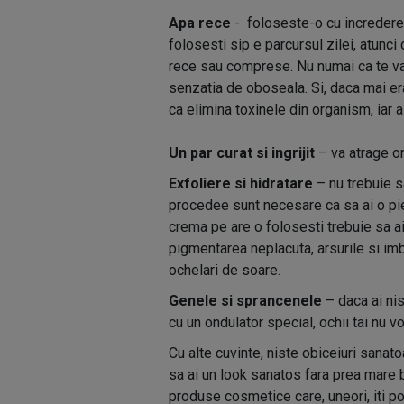
Apa rece
- foloseste-o cu incredere! 
folosesti sip e parcursul zilei, atunci 
rece sau comprese. Nu numai ca te va r
senzatia de oboseala. Si, daca mai er
ca elimina toxinele din organism, iar a
Un par curat si ingrijit
– va atrage or
Exfoliere si hidratare
– nu trebuie sa
procedee sunt necesare ca sa ai o piele
crema pe are o folosesti trebuie sa aib
pigmentarea neplacuta, arsurile si imba
ochelari de soare.
Genele si sprancenele
– daca ai ni
cu un ondulator special, ochii tai nu v
Cu alte cuvinte, niste obiceiuri sanato
sa ai un look sanatos fara prea mare b
produse cosmetice care, uneori, iti po