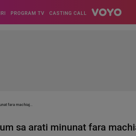
IRI
PROGRAM TV
CASTING CALL
unat fara machiaj
um sa arati minunat fara machi