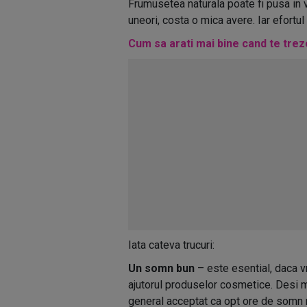
Frumusetea naturala poate fi pusa in 
uneori, costa o mica avere. Iar efortul
Cum sa arati mai bine cand te treze
Iata cateva trucuri:
Un somn bun
– este esential, daca vr
ajutorul produselor cosmetice. Desi me
general acceptat ca opt ore de somn n