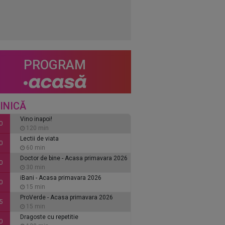
PROGRAM
INICĂ
Vino inapoi!
0
120 min
Lectii de viata
0
60 min
Doctor de bine - Acasa primavara 2026
0
30 min
iBani - Acasa primavara 2026
0
15 min
ProVerde - Acasa primavara 2026
5
15 min
Dragoste cu repetitie
0