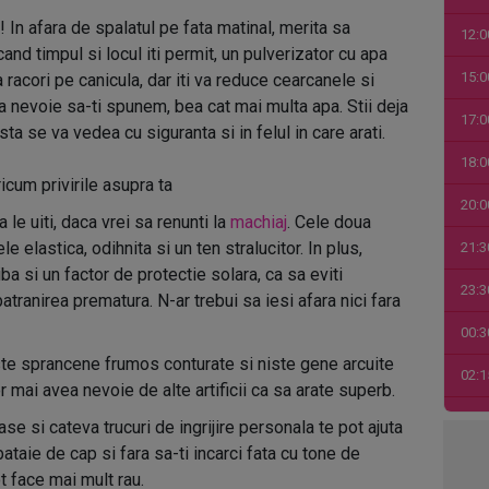
In afara de spalatul pe fata matinal, merita sa
12:0
cand timpul si locul iti permit, un pulverizator cu apa
15:0
acori pe canicula, dar iti va reduce cearcanele si
a nevoie sa-ti spunem, bea cat mai multa apa. Stii deja
17:0
sta se va vedea cu siguranta si in felul in care arati.
18:0
icum privirile asupra ta
20:0
 le uiti, daca vrei sa renunti la
machiaj
. Cele doua
 elastica, odihnita si un ten stralucitor. In plus,
21:3
a si un factor de protectie solara, ca sa eviti
23:3
tranirea prematura. N-ar trebui sa iesi afara nici fara
00:3
ste sprancene frumos conturate si niste gene arcuite
02:1
or mai avea nevoie de alte artificii ca sa arate superb.
03:4
ase si cateva trucuri de ingrijire personala te pot ajuta
ataie de cap si fara sa-ti incarci fata cu tone de
04:1
t face mai mult rau.