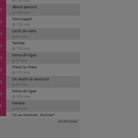
120 min
Abisul pasiunii
0
180 min
Vino inapoi!
0
120 min
Lectii de viata
0
60 min
Familia
0
120 min
Inima de tigan
0
90 min
Visuri la cheie
0
120 min
Un destin la rascruce
0
60 min
Inima de tigan
0
105 min
Familia
5
90 min
Ce se intampla, doctore?
5
30 min
Visuri la cheie
5
105 min