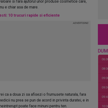
valoare si fara ajutorul unor produse cosmetice care,
 nu e chiar asa de mare.
sti: 10 trucuri rapide si eficiente
DUM
06:0
08:0
09:0
09:3
ei ca a doua zi sa afisezi o frumusete naturala, fara
09:4
dicii nu prea se pun de acord in privinta duratei, e in
eintrerupt poate face minuni pentru ten.
10:0