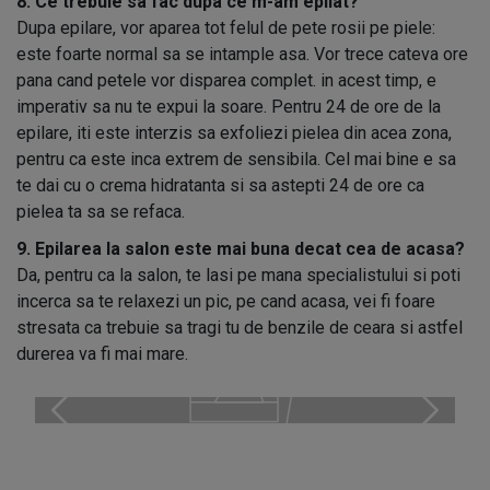
8. Ce trebuie sa fac dupa ce m-am epilat?
Dupa epilare, vor aparea tot felul de pete rosii pe piele:
este foarte normal sa se intample asa. Vor trece cateva ore
pana cand petele vor disparea complet. in acest timp, e
imperativ sa nu te expui la soare. Pentru 24 de ore de la
epilare, iti este interzis sa exfoliezi pielea din acea zona,
pentru ca este inca extrem de sensibila. Cel mai bine e sa
te dai cu o crema hidratanta si sa astepti 24 de ore ca
pielea ta sa se refaca.
9. Epilarea la salon este mai buna decat cea de acasa?
Da, pentru ca la salon, te lasi pe mana specialistului si poti
incerca sa te relaxezi un pic, pe cand acasa, vei fi foare
stresata ca trebuie sa tragi tu de benzile de ceara si astfel
durerea va fi mai mare.