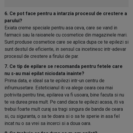
6. Ce pot face pentru a intarzia procesul de crestere a
parului?
Exiata creme speciale pentru asa ceva, care se vand in
farmacii sau la raioanele cu cosmetice din magazinele mari.
Sunt produse cosmetice care se aplica dupa ce te epilezi si
sunt destul de eficiente, in sensul ca incetinesc intr-adevar
procesul de crestere a firului de par.
7. Ce tip de epilare se recomanda pentru fetele care
nu s-au mai epilat niciodata inainte?
Prima data, e ideal sa te epilezi intr-un centru de
infrumusetare. Esteticianul iti va alege ceara cea mai
potrivita pentru tine, epilarea va fi usoara, bine facuta si nu
te va durea prea mult. Pe cand daca te epilezi acasa, iti va
trebui foarte mult curaj sa tragi singura de banda de ceara
si, cu siguranta, o sa te doara si o sa te sperie in asa fel
incat nu o sa vrei sa incerci si a doua oara.