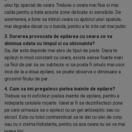
unui tip special de ceara. Trebuie o ceara mai fina si mai
calda pentru a trata aceste zone delicate si sensibile. De
asemenea, e bine sa intinzi ceara cu ajutorul unei spatule,
mai degraba decat cu o banda, pentru a te irita cat mai putin.
3. Durerea provocata de epilarea cu ceara se va
diminua odata cu timpul si cu obisnuinta?
Da, dar asta depinde mai ales de tipul de piele. Daca te
epilezi in mod constant cu ceara, exista sanse foarte mari
ca firul de par sa se subtieze si sa poata fi smuls mai usor.
inca de la a doua epilare, se poate observa o diminuare a
grosimii firului de par.
4. Cum sa imi pregatesc pielea inainte de epilare?
Trebuie sa iti exfoliezi pielea inainte de epilare, pentru a
indeparta celulele moarte. Ideal ar fi sa dezinfectezi zona
pe care urmeaza sa o epilezi cu un gel antiseptic sau cu
alcool. Este cu totul contraindicat sa te dai cu ulei de corp
sau cu o crema hidratanta, pentru ca asa ceara nu se va mai
putea lipi.