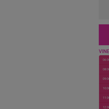
VINE
06:0
08:0
09:0
10:0
11:0
12:0