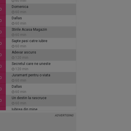
60 min
Domenica
0
60 min
Dallas
0
60 min
Stirile Acasa Magazin
0
60 min
Sapte pasi catre iubire
0
60 min
Adevar ascuns
0
120 min
Secretul care ne uneste
0
120 min
Juramant pentru o viata
0
60 min
Dallas
0
60 min
Un destin la rascruce
0
60 min
Iubirea din mine
0
60 min
Inimi de cenusa
0
135 min