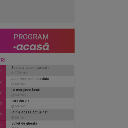
PROGRAM
RI
Secretul care ne uneste
0
120 min
Juramant pentru o viata
0
60 min
La marginea lumii
0
60 min
Fata din vis
0
60 min
Stirile Acasa Actualitati
0
60 min
Suflet de gheata
0