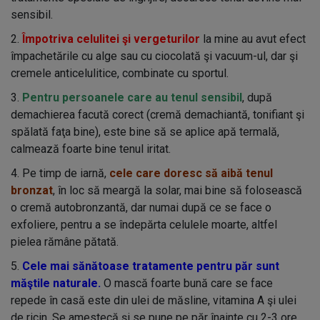
sensibil.
2.
Împotriva celulitei şi vergeturilor
la mine au avut efect
împachetările cu alge sau cu ciocolată şi vacuum-ul, dar şi
cremele anticelulitice, combinate cu sportul.
3.
Pentru persoanele care au tenul sensibil
, după
demachierea facută corect (cremă demachiantă, tonifiant şi
spălată faţa bine), este bine să se aplice apă termală,
calmează foarte bine tenul iritat.
4. Pe timp de iarnă,
cele care doresc să aibă tenul
bronzat
, în loc să meargă la solar, mai bine să folosească
o cremă autobronzantă, dar numai după ce se face o
exfoliere, pentru a se îndepărta celulele moarte, altfel
pielea rămâne pătată.
5.
Cele mai sănătoase tratamente pentru păr sunt
măştile naturale.
O mască foarte bună care se face
repede în casă este din ulei de măsline, vitamina A şi ulei
de ricin. Se amestecă şi se pune pe păr înainte cu 2-3 ore