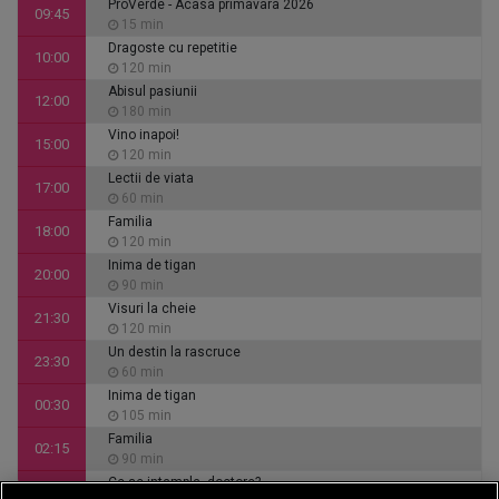
ProVerde - Acasa primavara 2026
09:45
15 min
Dragoste cu repetitie
10:00
120 min
Abisul pasiunii
12:00
180 min
Vino inapoi!
15:00
120 min
Lectii de viata
17:00
60 min
Familia
18:00
120 min
Inima de tigan
20:00
90 min
Visuri la cheie
21:30
120 min
Un destin la rascruce
23:30
60 min
Inima de tigan
00:30
105 min
Familia
02:15
90 min
Ce se intampla, doctore?
03:45