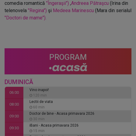
comedia romantică
"Îngeraşii")
,
Andreea Pătraşcu
(Irina din
telenovela
"Regina")
şi
Medeea Marinescu
(Mara din serialul
"Doctori de mame").
PROGRAM
DUMINICĂ
Vino inapoi!
06:00
120 min
Lectii de viata
08:00
60 min
Doctor de bine - Acasa primavara 2026
09:00
30 min
iBani - Acasa primavara 2026
09:30
15 min