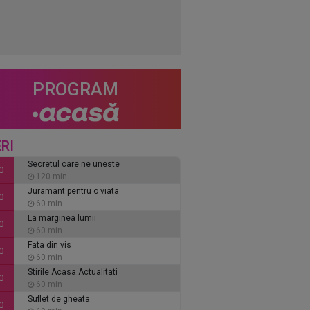
PROGRAM
RI
Secretul care ne uneste
0
120 min
Juramant pentru o viata
0
60 min
La marginea lumii
0
60 min
Fata din vis
0
60 min
Stirile Acasa Actualitati
0
60 min
Suflet de gheata
0