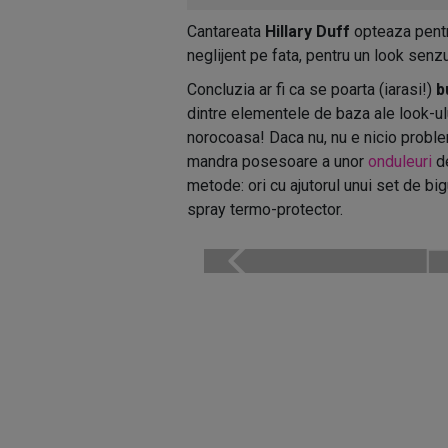
Cantareata
Hillary Duff
opteaza pentr
neglijent pe fata, pentru un look senzu
Concluzia ar fi ca se poarta (iarasi!)
b
dintre elementele de baza ale look-ulu
norocoasa! Daca nu, nu e nicio proble
mandra posesoare a unor
onduleuri
de
metode: ori cu ajutorul unui set de bigu
spray termo-protector.