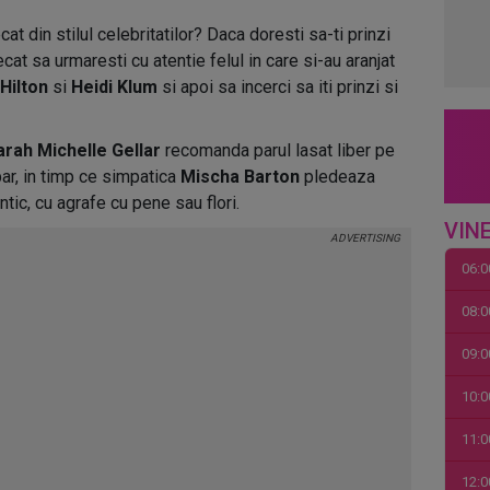
at din stilul celebritatilor? Daca doresti sa-ti prinzi
ecat sa urmaresti cu atentie felul in care si-au aranjat
 Hilton
si
Heidi Klum
si apoi sa incerci sa iti prinzi si
arah Michelle Gellar
recomanda parul lasat liber pe
ar, in timp ce simpatica
Mischa Barton
pledeaza
tic, cu agrafe cu pene sau flori.
VINE
06:0
08:0
09:0
10:0
11:0
12:0