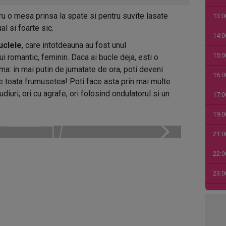
u o mesa prinsa la spate si pentru suvite lasate
13:0
al si foarte sic.
14:0
uclele
, care intotdeauna au fost unul
15:0
i romantic, feminin. Daca ai bucle deja, esti o
ma: in mai putin de jumatate de ora, poti deveni
16:0
 toata frumusetea! Poti face asta prin mai multe
diuri, ori cu agrafe, ori folosind ondulatorul si un
17:0
19:0
21:0
22:0
23:0
00:0
01:0