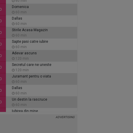
60 min
Domenica
0
60 min
Dallas
0
60 min
Stirile Acasa Magazin
0
60 min
Sapte pasi catre iubire
0
60 min
Adevar ascuns
0
120 min
Secretul care ne uneste
0
120 min
Juramant pentru o viata
0
60 min
Dallas
0
60 min
Un destin la rascruce
0
60 min
Iubirea din mine
0
60 min
Inimi de cenusa
0
135 min