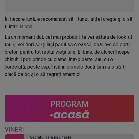
În fiecare lună, e recomandat să-l tunzi, altfel creşte şi o să-
ţi intre în ochi.
La un moment dat, cel mai probabil, te vei sătura de look-ul
tău şi vei dori să-ţi laşi părul să crească, doar n-o să porţi
breton pentru tot restul vieţii tale. Ei bine, de atunci începe
chinul: îl poţi prinde cu clame, într-o parte, sau cu o
cordeluţă, peste cap, însă în primele două luni nu o să-ţi
placă deloc şi o să regreţi amarnic!...
PROGRAM
VINERI
Secretul care ne uneste