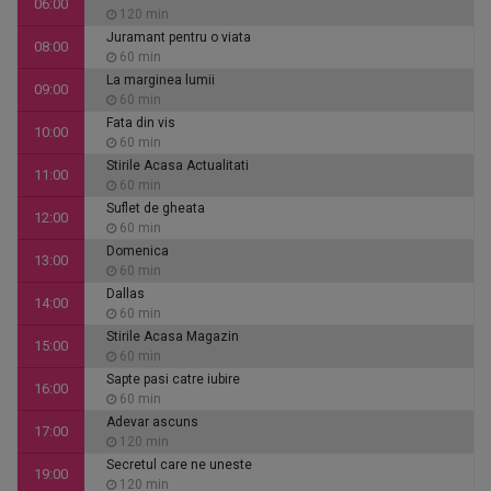
06:00
120 min
Juramant pentru o viata
08:00
60 min
La marginea lumii
09:00
60 min
Fata din vis
10:00
60 min
Stirile Acasa Actualitati
11:00
60 min
Suflet de gheata
12:00
60 min
Domenica
13:00
60 min
Dallas
14:00
60 min
Stirile Acasa Magazin
15:00
60 min
Sapte pasi catre iubire
16:00
60 min
Adevar ascuns
17:00
120 min
Secretul care ne uneste
19:00
120 min