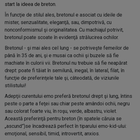
start la ideea de breton.
În funcţie de stilul ales, bretonul e asociat cu ideile de
mister, senzualitate, eleganţă, sau, dimpotrivă, cu
nonconformismul şi originalitatea. Cu machiajul potrivit,
bretonul poate scoate în evidenţă strălucirea ochilor.
Bretonul - şi mai ales cel lung - se potriveşte femeilor de
până în 35 de ani, şi e musai ca ochii şi buzele să fie
machiate în culorii vii. Bretonul nu trebuie să fie neapărat
drept: poate fi tăiat în semilună, inegal, în lateral, filat, în
funcţie de preferinţele tale şi, câteodată, de viziunile
stilistului!
Adepţii curentului emo preferă bretonul drept şi lung, întins
peste o parte a feţei sau chiar peste amândoi ochii, negru
sau colorat foarte viu, în roşu, verde, albastru, violet.
Această preferinţă pentru breton (în spatele căruia se
„ascund”)se încadrează perfect în tiparului emo-kid-ului:
emoţional, sensibil, timid, introvertit, anxios.