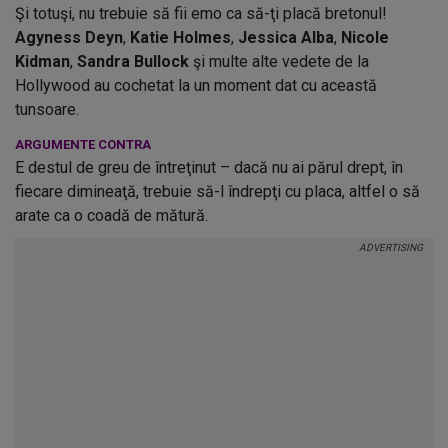
Şi totuşi, nu trebuie să fii emo ca să-ţi placă bretonul!
Agyness Deyn
,
Katie Holmes
,
Jessica Alba
,
Nicole
Kidman
,
Sandra Bullock
şi multe alte vedete de la
Hollywood au cochetat la un moment dat cu această
tunsoare.
ARGUMENTE CONTRA
E destul de greu de întreţinut – dacă nu ai părul drept, în
fiecare dimineaţă, trebuie să-l îndrepţi cu placa, altfel o să
arate ca o coadă de mătură.