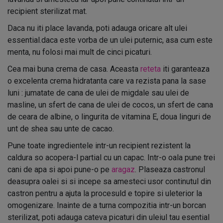
recipient sterilizat mat.
Daca nu iti place lavanda, poti adauga oricare alt ulei
essential.daca este vorba de un ulei puternic, asa cum este
menta, nu folosi mai mult de cinci picaturi.
Cea mai buna crema de casa. Aceasta
reteta
iti garanteaza
o excelenta crema hidratanta care va rezista pana la sase
luni : jumatate de cana de ulei de migdale sau ulei de
masline, un sfert de cana de ulei de cocos, un sfert de cana
de ceara de albine, o lingurita de vitamina E, doua linguri de
unt de shea sau unte de cacao.
Pune toate ingredientele intr-un recipient rezistent la
caldura so acopera-l partial cu un capac. Intr-o oala pune trei
cani de apa si apoi pune-o pe
aragaz
. Plaseaza castronul
deasupra oalei si si incepe sa amesteci usor continutul din
castron pentru a ajuta la procesuld e topire si uleterior la
omogenizare. Inainte de a turna compozitia intr-un borcan
sterilizat, poti adauga cateva picaturi din uleiul tau esential