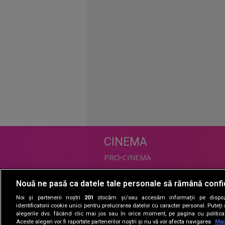
CINEMA
PRO•CINEMA
Nouă ne pasă ca datele tale personale să rămână confi
DIVERTISMENT
Noi și partenerii noștri
201
stocăm și/sau accesăm informații pe dispozi
PRO•TV
identificatorii cookie unici pentru prelucrarea datelor cu caracter personal. Puteț
alegerile dvs. făcând clic mai jos sau în orice moment, pe pagina cu politica 
Romanii au talent
Aceste alegeri vor fi raportate partenerilor noștri și nu vă vor afecta navigarea.
Mai