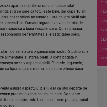
15:0
zeaza aparitia ridurilor si este un obicei total
inda si ti se pare ca totul este bine, dar dupa 10 ani
16:0
are acest obicei nesanatos il are asupra pielii tale.
17:0
te, ireversibile. Fumatul ingusteaza vasele mici de
i asa impiedica o buna vascularizare. De asemenea,
19:0
responsabil de fermitatea si elasticitatea pielii.
21:0
22:0
starii de sanatate a organismului nostru. Studiile au a
re alimentatie si starea pielii. O dieta bogata in
23:0
uenteaya pozitiv aspectul pielii. Fructele, legumele,
00:0
uie sa lipseasca din meniurile noastre zilnice daca
01:0
03:1
renta asupra aspectului pielii, asa ca stai departe de
re contin prea mult zahar sau multa sare. Desi este
04:4
 din alimentatie, este bine sa ne ferim pe cat posibil
05:1
de colagen.