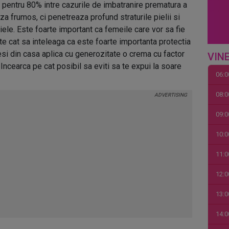
 pentru 80% intre cazurile de imbatranire prematura a
a frumos, ci penetreaza profund straturile pielii si
ele. Este foarte important ca femeile care vor sa fie
te cat sa inteleaga ca este foarte importanta protectia
esi din casa aplica cu generozitate o crema cu factor
VINE
 Incearca pe cat posibil sa eviti sa te expui la soare
06:0
08:0
09:0
10:0
11:0
12:0
13:0
14:0