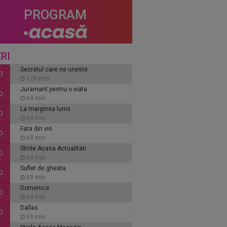
PROGRAM
RI
Secretul care ne uneste
0
120 min
Juramant pentru o viata
0
60 min
La marginea lumii
0
60 min
Fata din vis
0
60 min
Stirile Acasa Actualitati
0
60 min
Suflet de gheata
0
60 min
Domenica
0
60 min
Dallas
0
60 min