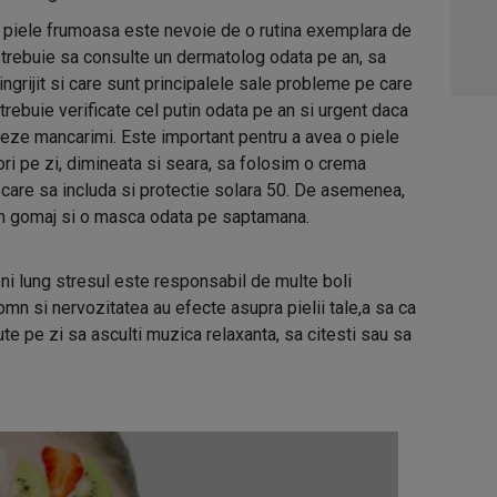
a o piele frumoasa este nevoie de o rutina exemplara de
06:0
ie trebuie sa consulte un dermatolog odata pe an, sa
 ingrijit si care sunt principalele sale probleme pe care
 trebuie verificate cel putin odata pe an si urgent daca
zeze mancarimi. Este important pentru a avea o piele
 pe zi, dimineata si seara, sa folosim o crema
, care sa includa si protectie solara 50. De asemenea,
se un gomaj si o masca odata pe saptamana.
eni lung stresul este responsabil de multe boli
mn si nervozitatea au efecte asupra pielii tale,a sa ca
te pe zi sa asculti muzica relaxanta, sa citesti sau sa