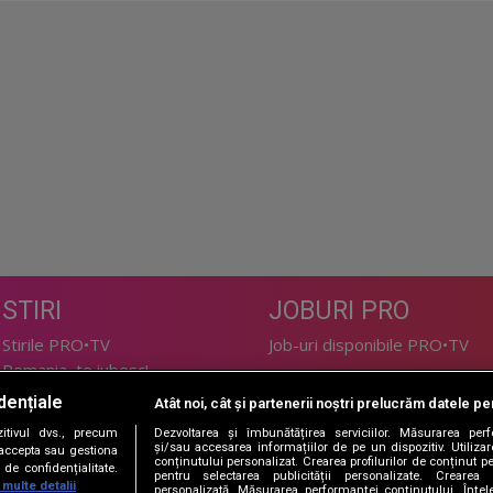
STIRI
JOBURI PRO
Stirile PRO•TV
Job-uri disponibile PRO•TV
Romania, te iubesc!
dențiale
Atât noi, cât și partenerii noștri prelucrăm datele pen
LIFESTYLE
tivul dvs., precum
Dezvoltarea și îmbunătățirea serviciilor. Măsurarea per
TEHNOLOGIE
Doctor de Bine
și/sau accesarea informațiilor de pe un dispozitiv. Utilizare
i accepta sau gestiona
conținutului personalizat. Crearea profilurilor de conținut per
de confidențialitate.
I Like IT
Acasă
pentru selectarea publicității personalizate. Crearea p
 multe detalii
personalizată. Măsurarea performanței conținutului. Înțeleg