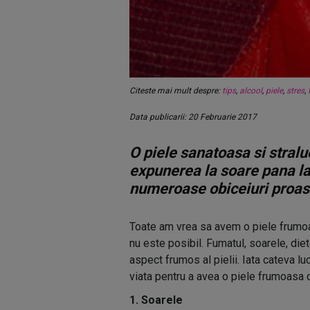
Citeste mai mult despre:
tips
,
alcool
,
piele
,
stres
,
Data publicarii: 20 Februarie 2017
O piele sanatoasa si straluc
expunerea la soare pana la
numeroase obiceiuri proast
Toate am vrea sa avem o piele frumoas
nu este posibil. Fumatul, soarele, die
aspect frumos al pielii. Iata cateva luc
viata pentru a avea o piele frumoasa 
1. Soarele