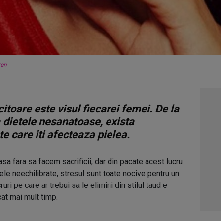
ten
itoare este visul fiecarei femei. De la
 dietele nesanatoase, exista
e care iti afecteaza pielea.
a fara sa facem sacrificii, dar din pacate acest lucru
tele neechilibrate, stresul sunt toate nocive pentru un
ruri pe care ar trebui sa le elimini din stilul taud e
cat mai mult timp.