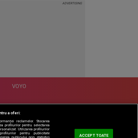
VOYO
DESPRE
tru a oferi:
Politica Confidentialitate
formanței reclamelor. Stocarea
Contact
a profilurilor pentru selectarea
sonalizat. Utilizarea profilurilor
rofilurilor pentru publicitate
ACCEPT TOATE
erea publicului prin statistici