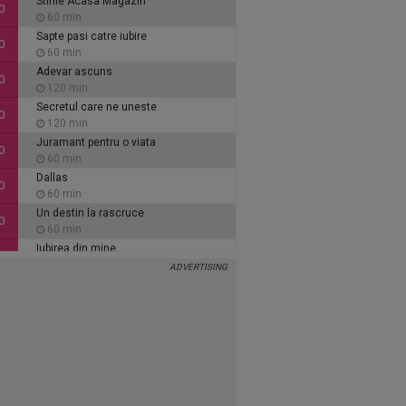
Stirile Acasa Magazin
0
60 min
Sapte pasi catre iubire
0
60 min
Adevar ascuns
0
120 min
Secretul care ne uneste
0
120 min
Juramant pentru o viata
0
60 min
Dallas
0
60 min
Un destin la rascruce
0
60 min
Iubirea din mine
0
60 min
Inimi de cenusa
0
135 min
Alaca - iubire si tradare
5
90 min
Ce se intampla, doctore?
5
30 min
Stirile Acasa Magazin
5