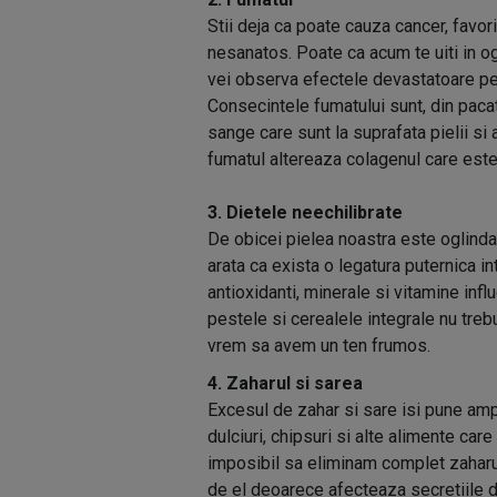
Stii deja ca poate cauza cancer, favori
nesanatos. Poate ca acum te uiti in ogl
vei observa efectele devastatoare pe c
Consecintele fumatului sunt, din paca
sange care sunt la suprafata pielii s
fumatul altereaza colagenul care este 
3. Dietele neechilibrate
De obicei pielea noastra este oglinda 
arata ca exista o legatura puternica int
antioxidanti, minerale si vitamine infl
pestele si cerealele integrale nu treb
vrem sa avem un ten frumos.
4. Zaharul si sarea
Excesul de zahar si sare isi pune amp
dulciuri, chipsuri si alte alimente ca
imposibil sa eliminam complet zaharul
de el deoarece afecteaza secretiile 