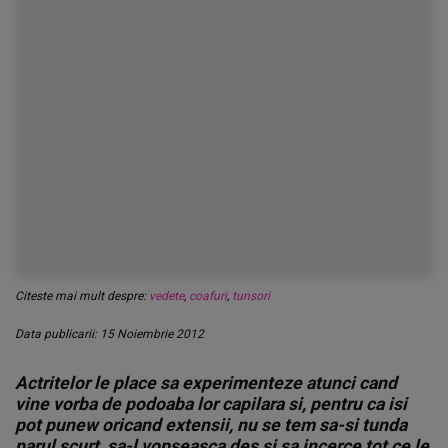
Citeste mai mult despre:
vedete
,
coafuri
,
tunsori
Data publicarii: 15 Noiembrie 2012
Actritelor le place sa experimenteze atunci cand
vine vorba de podoaba lor capilara si, pentru ca isi
pot punew oricand extensii, nu se tem sa-si tunda
parul scurt, sa-l vopseasca des si sa incerce tot ce le