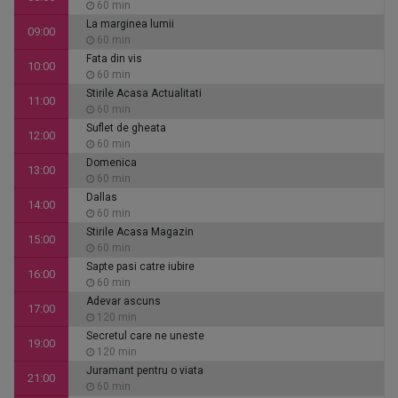
60 min
La marginea lumii
09:00
60 min
Fata din vis
10:00
60 min
Stirile Acasa Actualitati
11:00
60 min
Suflet de gheata
12:00
60 min
Domenica
13:00
60 min
Dallas
14:00
60 min
Stirile Acasa Magazin
15:00
60 min
Sapte pasi catre iubire
16:00
60 min
Adevar ascuns
17:00
120 min
Secretul care ne uneste
19:00
120 min
Juramant pentru o viata
21:00
60 min