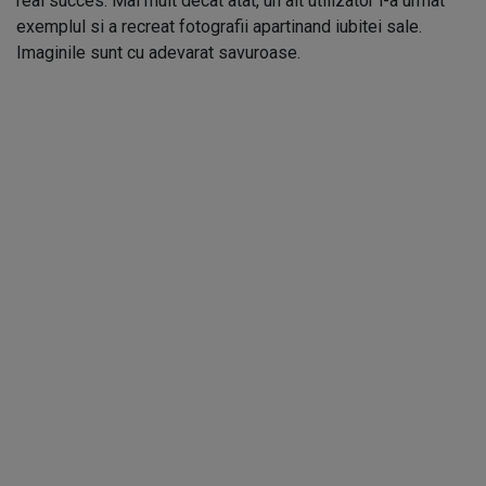
real succes. Mai mult decat atat, un alt utilizator i-a urmat
exemplul si a recreat fotografii apartinand iubitei sale.
Imaginile sunt cu adevarat savuroase.