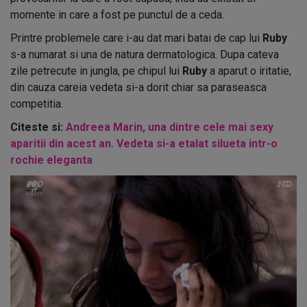
momente in care a fost pe punctul de a ceda.
Printre problemele care i-au dat mari batai de cap lui
Ruby
s-a numarat si una de natura dermatologica. Dupa cateva
zile petrecute in jungla, pe chipul lui
Ruby
a aparut o iritatie,
din cauza careia vedeta si-a dorit chiar sa paraseasca
competitia.
Citeste si:
Andreea Marin, una dintre cele mai sexy
aparitii din acest an. Vedeta si-a etalat silueta intr-o
rochie eleganta