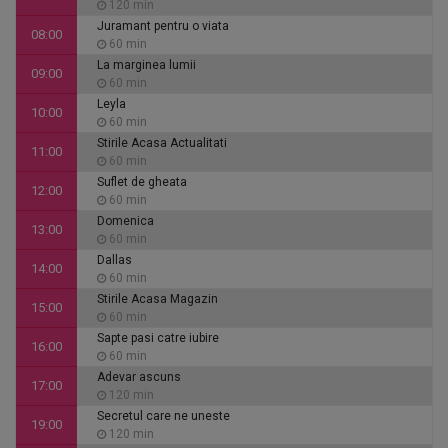
120 min
Juramant pentru o viata
08:00
60 min
La marginea lumii
09:00
60 min
Leyla
10:00
60 min
Stirile Acasa Actualitati
11:00
60 min
Suflet de gheata
12:00
60 min
Domenica
13:00
60 min
Dallas
14:00
60 min
Stirile Acasa Magazin
15:00
60 min
Sapte pasi catre iubire
16:00
60 min
Adevar ascuns
17:00
120 min
Secretul care ne uneste
19:00
120 min