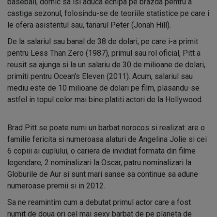
baseball, dornic sa isi aduca echipa pe brazda pentru a
castiga sezonul, folosindu-se de teoriile statistice pe care i
le ofera asistentul sau, tanarul Peter (Jonah Hill).
De la salariul sau banal de 38 de dolari, pe care i-a primit
pentru Less Than Zero (1987), primul sau rol oficial, Pitt a
reusit sa ajunga si la un salariu de 30 de milioane de dolari,
primiti pentru Ocean's Eleven (2011). Acum, salariul sau
mediu este de 10 milioane de dolari pe film, plasandu-se
astfel in topul celor mai bine platiti actori de la Hollywood.
Brad Pitt se poate numi un barbat norocos si realizat: are o
familie fericita si numeroasa alaturi de Angelina Jolie si cei
6 copiii ai cuplului, o cariera de invidiat formata din filme
legendare, 2 nominalizari la Oscar, patru nominalizari la
Globurile de Aur si sunt mari sanse sa continue sa adune
numeroase premii si in 2012.
Sa ne reamintim cum a debutat primul actor care a fost
numit de doua ori cel mai sexy barbat de pe planeta de