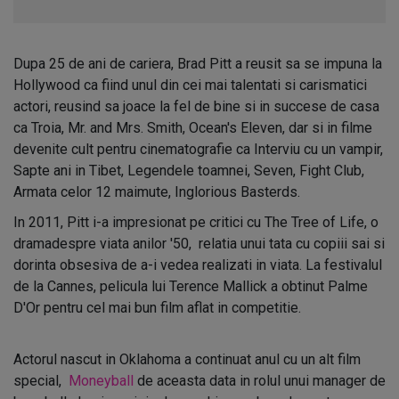
Dupa 25 de ani de cariera, Brad Pitt a reusit sa se impuna la
Hollywood ca fiind unul din cei mai talentati si carismatici
actori, reusind sa joace la fel de bine si in succese de casa
ca Troia, Mr. and Mrs. Smith, Ocean's Eleven, dar si in filme
devenite cult pentru cinematografie ca Interviu cu un vampir,
Sapte ani in Tibet, Legendele toamnei, Seven, Fight Club,
Armata celor 12 maimute, Inglorious Basterds.
In 2011, Pitt i-a impresionat pe critici cu The Tree of Life, o
dramadespre viata anilor '50, relatia unui tata cu copiii sai si
dorinta obsesiva de a-i vedea realizati in viata. La festivalul
de la Cannes, pelicula lui Terence Mallick a obtinut Palme
D'Or pentru cel mai bun film aflat in competitie.
Actorul nascut in Oklahoma a continuat anul cu un alt film
special,
Moneyball
de aceasta data in rolul unui manager de