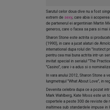
Sarutul celor doua dive nu a fost sing
extrem de
sexy
, care abia ii acopere
de partenerul ei argentinian Martin Mi
generos, care o facea sa para si mai 
Sharon Stone este actrita si producato
(1990), in care a jucat alaturi de Arn
international dupa rolul din "Instinct
pentru cea mai buna actrita intr-un ser
invitat special in serialul "The Practic
"Casino", care i-a adus si o nominaliza
In vara anului 2012, Sharon Stone a ve
lungmetrajul "What About Love", in reg
Devenita celebra dupa ce a pozat intr-o
Mark Wahlberg, Kate Moss este un top
copertele a peste 300 de reviste de 
inaltimea sub standardele impuse in 