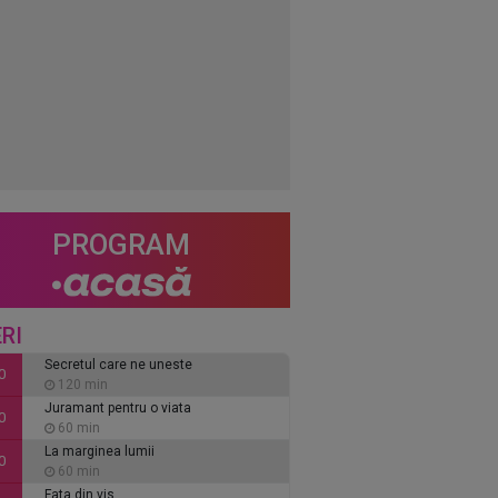
PROGRAM
RI
Secretul care ne uneste
0
120 min
Juramant pentru o viata
0
60 min
La marginea lumii
0
60 min
Fata din vis