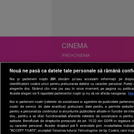
CINEMA
PRO•CINEMA
Nouă ne pasă ca datele tale personale să rămână confi
DIVERTISMENT
Noi și partenerii noștri
201
stocăm și/sau accesăm informații pe dispozi
PRO•TV
identificatorii cookie unici pentru prelucrarea datelor cu caracter personal. Puteț
alegerile dvs. făcând clic mai jos sau în orice moment, pe pagina cu politica 
Romanii au talent
Aceste alegeri vor fi raportate partenerilor noștri și nu vă vor afecta navigarea.
Mai
Vocea Romaniei
Noi si partenerii nostri (retelele de socializare si agentiile de publicitate partener
Las Fierbinti
nostri de servicii de date analitice) prelucram date pentru a permite website-
La Maruta
pentru a personaliza continutul si anunturile publicitare afisate in functie de inte
dvs., pentru a va oferi functionalitati aferente retelelor de socializare si pentru
Apropo TV
website. Beneficiati de drepturile prevazute de art. 15-22 din GDPR in legatura c
cu caracter personal. Aceste drepturi pot fi exercitate prin modalitatea indica
“ACCEPT TOATE”, acceptati folosirea tuturor Tehnologiilor de tip Cookie, care impl