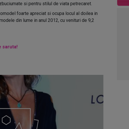
 zbuciumate si pentru stilul de viata petrecaret.
00:0
omodel foarte apreciat si ocupa locul al doilea in
01:0
 modele din lume in anul 2012, cu venituri de 9,2
03:1
04:4
e saruta!
05:1
06:0