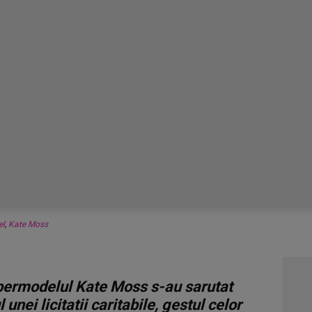
el
,
Kate Moss
upermodelul Kate Moss s-au sarutat
nei licitatii caritabile, gestul celor