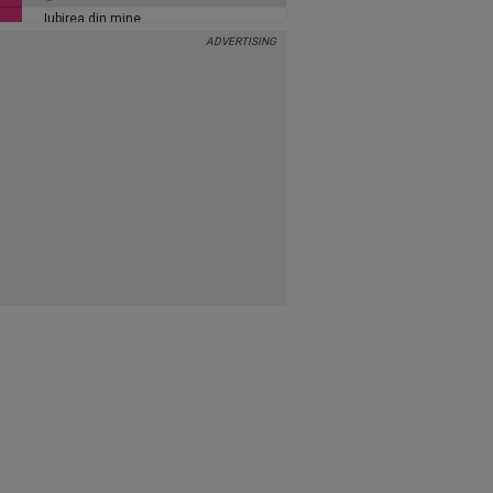
Iubirea din mine
0
60 min
Inimi de cenusa
0
135 min
Alaca - iubire si tradare
5
90 min
Ce se intampla, doctore?
5
30 min
Stirile Acasa Magazin
5
45 min
Vino inapoi!
0
120 min