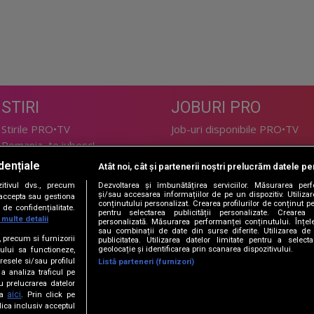
STIRI
JOBURI PRO
Stirile PRO•TV
Job-uri disponibile PRO•TV
Romania, te iubesc!
dențiale
Atât noi, cât și partenerii noștri prelucrăm datele pen
LIFESTYLE
tivul dvs., precum
Dezvoltarea și îmbunătățirea serviciilor. Măsurarea per
TEHNOLOGIE
Doctor de Bine
și/sau accesarea informațiilor de pe un dispozitiv. Utilizare
i accepta sau gestiona
conținutului personalizat. Crearea profilurilor de conținut per
de confidențialitate.
I Like IT
Acasă
pentru selectarea publicității personalizate. Crearea p
 multe detalii
personalizată. Măsurarea performanței conținutului. Înțeleg
Acasă Gold
sau combinații de date din surse diferite. Utilizarea de 
e, precum si furnizorii
publicitatea. Utilizarea datelor limitate pentru a selec
Perfecte
geolocație și identificarea prin scanarea dispozitivului.
ului sa functioneze,
SPORT
DeBarbati
resele si/sau profilul
Listă parteneri (furnizori)
 a analiza traficul pe
Foodstory
Sport.ro
u prelucrarea datelor
PRO•ARENA
aici
ta
. Prin click pe
ica inclusiv acceptul