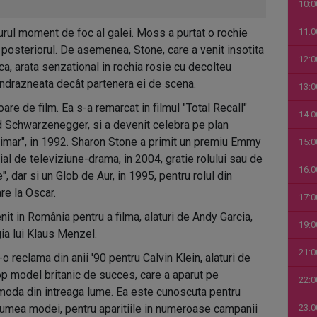
10:0
urul moment de foc al galei. Moss a purtat o rochie
11:0
a posteriorul. De asemenea, Stone, care a venit insotita
12:0
ca, arata senzational in rochia rosie cu decolteu
indrazneata decât partenera ei de scena.
13:0
are de film. Ea s-a remarcat in filmul "Total Recall"
14:0
old Schwarzenegger, si a devenit celebra pe plan
 primar", in 1992. Sharon Stone a primit un premiu Emmy
15:0
ial de televiziune-drama, in 2004, gratie rolului sau de
16:0
e", dar si un Glob de Aur, in 1995, pentru rolul din
re la Oscar.
17:0
nit in România pentru a filma, alaturi de Andy Garcia,
19:0
ia lui Klaus Menzel.
21:0
 reclama din anii '90 pentru Calvin Klein, alaturi de
 model britanic de succes, care a aparut pe
22:0
moda din intreaga lume. Ea este cunoscuta pentru
lumea modei, pentru aparitiile in numeroase campanii
23:0