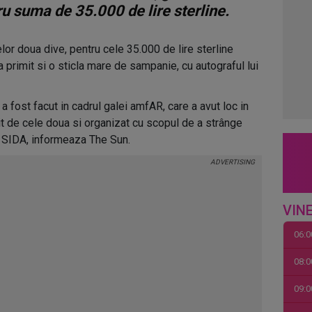
ru suma de 35.000 de lire sterline.
elor doua dive, pentru cele 35.000 de lire sterline
a primit si o sticla mare de sampanie, cu autograful lui
 fost facut in cadrul galei amfAR, care a avut loc in
t de cele doua si organizat cu scopul de a strânge
l SIDA, informeaza The Sun.
VINE
06:0
08:0
09:0