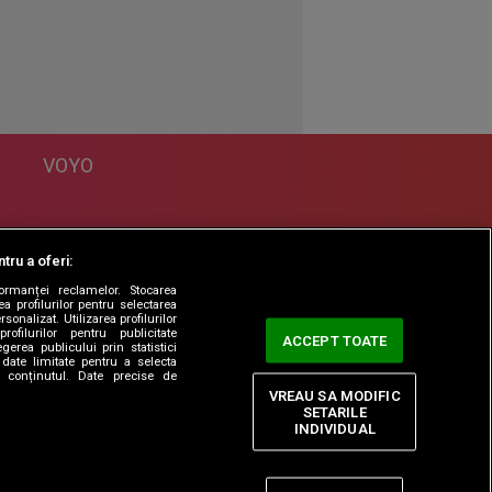
VOYO
DESPRE
tru a oferi:
Politica Confidentialitate
formanței reclamelor. Stocarea
Contact
a profilurilor pentru selectarea
sonalizat. Utilizarea profilurilor
rofilurilor pentru publicitate
ACCEPT TOATE
erea publicului prin statistici
date limitate pentru a selecta
ta conținutul. Date precise de
VREAU SA MODIFIC
SETARILE
INDIVIDUAL