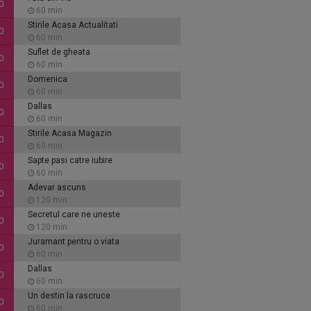
0
60 min
Stirile Acasa Actualitati
0
60 min
Suflet de gheata
0
60 min
Domenica
0
60 min
Dallas
0
60 min
Stirile Acasa Magazin
0
60 min
Sapte pasi catre iubire
0
60 min
Adevar ascuns
0
120 min
Secretul care ne uneste
0
120 min
Juramant pentru o viata
0
60 min
Dallas
0
60 min
Un destin la rascruce
0
60 min