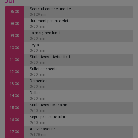
JOI
Secretul care ne uneste
06:00
120 min
Juramant pentru o viata
08:00
60 min
La marginea lumii
09:00
60 min
Leyla
10:00
60 min
Stirile Acasa Actualitati
11:00
60 min
Suflet de gheata
12:00
60 min
Domenica
13:00
60 min
Dallas
14:00
60 min
Stirile Acasa Magazin
15:00
60 min
Sapte pasi catre iubire
16:00
60 min
Adevar ascuns
17:00
120 min