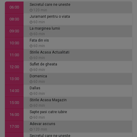
Secretul care ne uneste
06:00
120 min
Juramant pentru o viata
08:00
60 min
La marginea lumii
09:00
60 min
Fata din vis
10:00
60 min
Stirile Acasa Actualitati
11:00
60 min
Suflet de gheata
12:00
60 min
Domenica
13:00
60 min
Dallas
14:00
60 min
Stirile Acasa Magazin
15:00
60 min
Sapte pasi catre iubire
16:00
60 min
Adevar ascuns
17:00
120 min
Secretul care ne uneste