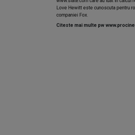
www.slate.com care au luat in calcul r
Love Hewitt este cunoscuta pentru rolu
companiei Fox.
Citeste mai multe pw www.procine