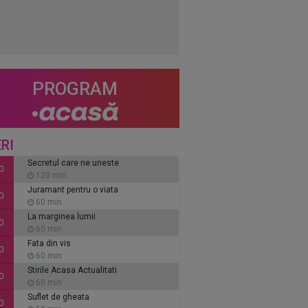
PROGRAM
RI
Secretul care ne uneste
0
120 min
Juramant pentru o viata
0
60 min
La marginea lumii
0
60 min
Fata din vis
0
60 min
Stirile Acasa Actualitati
0
60 min
Suflet de gheata
0