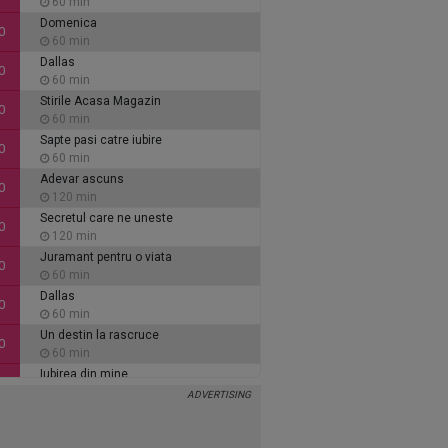
60 min
Domenica
0
60 min
Dallas
0
60 min
Stirile Acasa Magazin
0
60 min
Sapte pasi catre iubire
0
60 min
Adevar ascuns
0
120 min
Secretul care ne uneste
0
120 min
Juramant pentru o viata
0
60 min
Dallas
0
60 min
Un destin la rascruce
0
60 min
Iubirea din mine
0
60 min
Inimi de cenusa
0
135 min