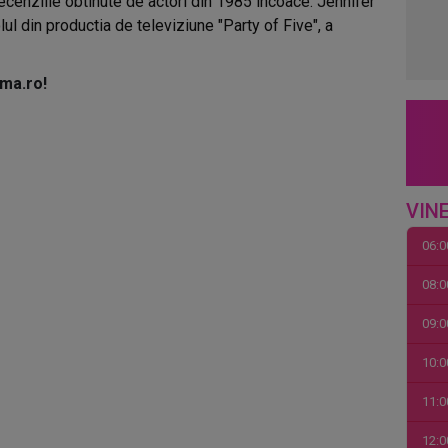
ecenziile obtinute de actori din 1985 incoace. Jennifer
l din productia de televiziune "Party of Five", a
ma.ro!
VINE
06:0
08:0
09:0
10:0
11:0
12:0