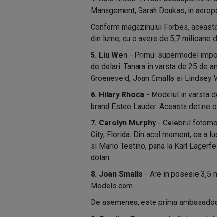
Management, Sarah Doukas, in aeropo
Conform magazinului Forbes, aceasta 
din lume, cu o avere de 5,7 milioane d
5. Liu Wen
- Primul supermodel impor
de dolari. Tanara in varsta de 25 de a
Groeneveld, Joan Smalls si Lindsey 
6. Hilary Rhoda
- Modelul in varsta d
brand Estee Lauder. Aceasta detine o 
7. Carolyn Murphy
- Celebrul fotomo
City, Florida. Din acel moment, ea a lu
si Mario Testino, pana la Karl Lagerf
dolari.
8. Joan Smalls
- Are in posesie 3,5 m
Models.com.
De asemenea, este prima ambasadoare