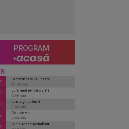
PROGRAM
RI
Secretul care ne uneste
0
120 min
Juramant pentru o viata
0
60 min
La marginea lumii
0
60 min
Fata din vis
0
60 min
Stirile Acasa Actualitati
0