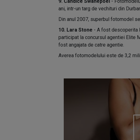
9. Candice Swanepoel
- Fotomodelul
ani, intr-un targ de vechituri din Durba
Din anul 2007, superbul fotomodel se 
10. Lara Stone
- A fost descoperita l
participat la concursul agentiei Elite 
fost angajata de catre agentie.
Averea fotomodelului este de 3,2 mili