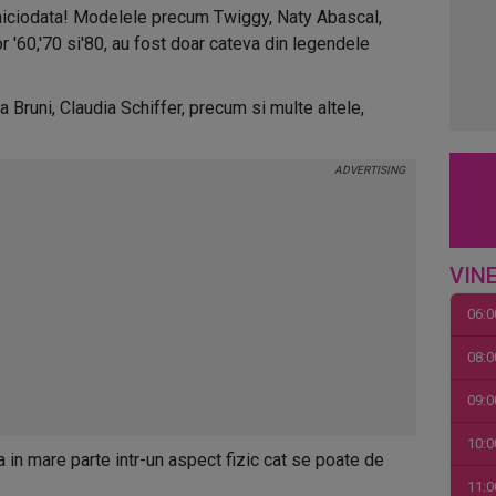
e niciodata! Modelele precum Twiggy, Naty Abascal,
r '60,'70 si'80, au fost doar cateva din legendele
Bruni, Claudia Schiffer, precum si multe altele,
VINE
06:0
08:0
09:0
10:0
in mare parte intr-un aspect fizic cat se poate de
11:0