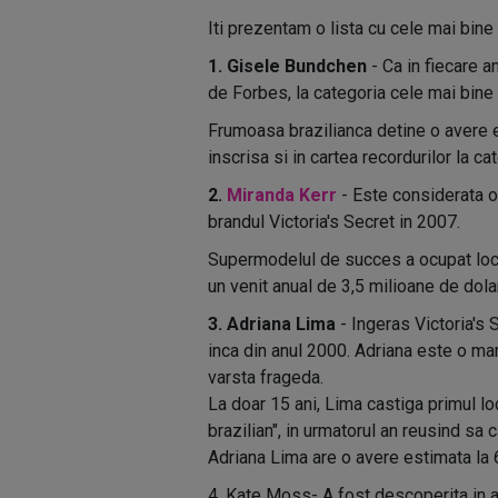
Iti prezentam o lista cu cele mai bin
1. Gisele Bundchen
- Ca in fiecare 
de Forbes, la categoria cele mai bine
Frumoasa brazilianca detine o avere 
inscrisa si in cartea recordurilor la c
2.
Miranda Kerr
- Este considerata o
brandul Victoria's Secret in 2007.
Supermodelul de succes a ocupat locu
un venit anual de 3,5 milioane de dolar
3. Adriana Lima
- Ingeras Victoria's 
inca din anul 2000. Adriana este o ma
varsta frageda.
La doar 15 ani, Lima castiga primul lo
brazilian", in urmatorul an reusind sa 
Adriana Lima are o avere estimata la 6
4. Kate Moss- A fost descoperita in 