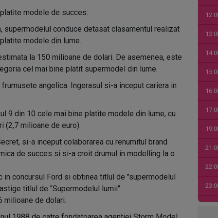
e platite modele de succes:
12:0
an, supermodelul conduce detasat clasamentul realizat
13:0
 platite modele din lume.
14:0
estimata la 150 milioane de dolari. De asemenea, este
ategoria cel mai bine platit supermodel din lume.
15:0
 frumusete angelica. Ingerasul si-a inceput cariera in
16:0
17:0
l 9 din 10 cele mai bine platite modele din lume, cu
i (2,7 milioane de euro).
19:0
Secret, si-a inceput colaborarea cu renumitul brand
21:0
mica de succes si si-a croit drumul in modelling la o
22:0
c in concursul Ford si obtinea titlul de "supermodelul
23:0
castige titlul de "Supermodelul lumii".
 milioane de dolari.
00:0
anul 1988 de catre fondatoarea agentiei Storm Model