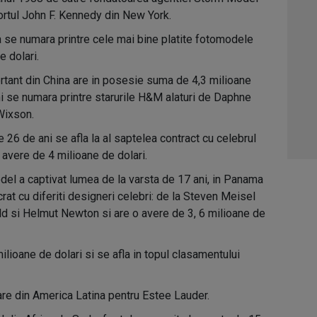
01:0
rtul John F. Kennedy din New York.
03:1
se numara printre cele mai bine platite fotomodele
e dolari.
04:4
tant din China are in posesie suma de 4,3 milioane
05:1
ni se numara printre starurile H&M alaturi de Daphne
Wixson.
06:0
e 26 de ani se afla la al saptelea contract cu celebrul
avere de 4 milioane de dolari.
del a captivat lumea de la varsta de 17 ani, in Panama
crat cu diferiti designeri celebri: de la Steven Meisel
eld si Helmut Newton si are o avere de 3, 6 milioane de
ilioane de dolari si se afla in topul clasamentului
 din America Latina pentru Estee Lauder.