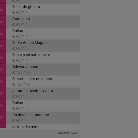
60 min
Suflet de gheata
0
60 min
Domenica
0
60 min
Dallas
0
60 min
Stirile Acasa Magazin
0
60 min
Sapte pasi catre iubire
0
60 min
Adevar ascuns
0
120 min
Secretul care ne uneste
0
120 min
Juramant pentru o viata
0
60 min
Dallas
0
60 min
Un destin la rascruce
0
60 min
Iubirea din mine
0
60 min