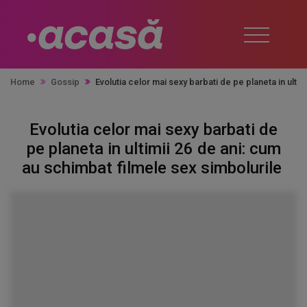
Home
Gossip
Evolutia celor mai sexy barbati de pe planeta in ulti
Evolutia celor mai sexy barbati de
pe planeta in ultimii 26 de ani: cum
au schimbat filmele sex simbolurile