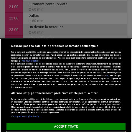
Juramant pentru o viata
21:00
60 min
Dallas
22:00
60 min
Un destin la rascruce
23:00
60 min
Iubirea din mine
00:00
60 min
Nouă ne pasă ca datele tale personale să rămână confidențiale
CINEMA
Inimi de cenusa
01:00
Noi și partenerii noștri
201
stocăm și/sau accesăm informații pe dispozitivul dvs., precum identificatorii cookie unici pentru
135 min
prelucrarea datelor cu caracter personal. Puteți accepta sau gestiona alegerile dvs. făcând clic mai jos sau în orice
moment, pe pagina cu politica de confidențialitate. Aceste alegeri vor fi raportate partenerilor noștri și nu vă vor afecta
DIVERTISMENT
navigarea.
Mai multe detalii
Alaca - iubire si tradare
03:15
Noi si partenerii nostri (retelele de socializare si agentiile de publicitate partenere, precum si furnizorii nostri de servicii de
90 min
date analitice) prelucram date pentru a permite website-ului sa functioneze, pentru a personaliza continutul si anunturile
publicitare afisate in functie de interesele si/sau profilul dvs., pentru a va oferi functionalitati aferente retelelor de
Ce se intampla, doctore?
socializare si pentru a analiza traficul pe website. Beneficiati de drepturile prevazute de art. 15-22 din GDPR in legatura
STIRI
04:45
cu prelucrarea datelor cu caracter personal. Aceste drepturi pot fi exercitate prin modalitatea indicata
aici
. Prin click pe
30 min
“ACCEPT TOATE”, acceptati folosirea tuturor Tehnologiilor de tip Cookie, care implica inclusiv acceptul dvs. cu privire la
stocarea/accesarea informatiilor de catre Vendor-ii cu care colaboram. Prin click pe “VREAU SA MODIFIC SETARILE
TEHNOLOGIE
Stirile Acasa Magazin
INDIVIDUAL” puteti schimba preferintele in mod individual, mai putin cele legate de cookie strict necesare pentru
05:15
functionarea website-ului.
45 min
SPORT
Atât noi, cât și partenerii noștri prelucrăm datele pentru a oferi:
Vino inapoi!
06:00
Dezvoltarea și îmbunătățirea serviciilor. Măsurarea performanței reclamelor. Stocarea și/sau accesarea informațiilor de pe
120 min
JOBURI PRO
un dispozitiv. Utilizarea profilurilor pentru selectarea conținutului personalizat. Crearea profilurilor de conținut personalizat.
Utilizarea profilurilor pentru selectarea publicității personalizate. Crearea profilurilor pentru publicitate personalizată.
Măsurarea performanței conținutului. Înțelegerea publicului prin statistici sau combinații de date din surse diferite. Utilizarea
de date limitate pentru a selecta publicitatea. Utilizarea datelor limitate pentru a selecta conținutul. Date precise de
LIFESTYLE
geolocație și identificarea prin scanarea dispozitivului.
Listă parteneri (furnizori)
ECONOMIC
ACCEPT TOATE
VOYO