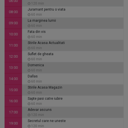
06:00
120 min
Juramant pentru o viata
08:00
60 min
La marginea lumii
09:00
60 min
Fata din vis
10:00
60 min
Stirile Acasa Actualitati
11:00
60 min
Suflet de gheata
12:00
60 min
Domenica
13:00
60 min
Dallas
14:00
60 min
Stirile Acasa Magazin
15:00
60 min
Sapte pasi catre iubire
16:00
60 min
Adevar ascuns
17:00
120 min
Secretul care ne uneste
19:00
120 min