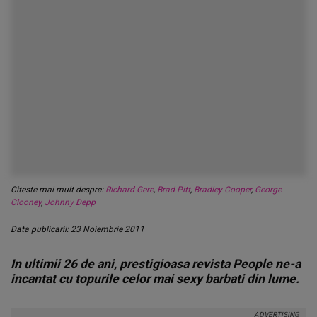
Citeste mai mult despre:
Richard Gere
,
Brad Pitt
,
Bradley Cooper
,
George
Clooney
,
Johnny Depp
Data publicarii: 23 Noiembrie 2011
In ultimii 26 de ani, prestigioasa revista People ne-a
incantat cu topurile celor mai sexy barbati din lume.