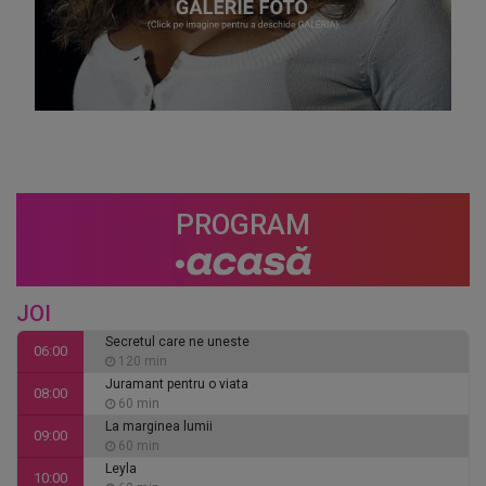
PROGRAM
JOI
Secretul care ne uneste
06:00
120 min
Juramant pentru o viata
08:00
60 min
La marginea lumii
09:00
60 min
Leyla
10:00