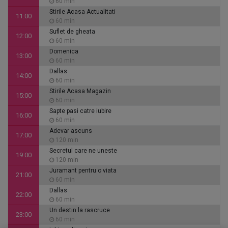
60 min
Stirile Acasa Actualitati
11:00
60 min
Suflet de gheata
12:00
60 min
Domenica
13:00
60 min
Dallas
14:00
60 min
Stirile Acasa Magazin
15:00
60 min
Sapte pasi catre iubire
16:00
60 min
Adevar ascuns
17:00
120 min
Secretul care ne uneste
19:00
120 min
Juramant pentru o viata
21:00
60 min
Dallas
22:00
60 min
Un destin la rascruce
23:00
60 min