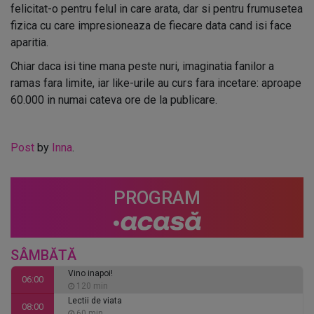
felicitat-o pentru felul in care arata, dar si pentru frumusetea
fizica cu care impresioneaza de fiecare data cand isi face
aparitia.
Chiar daca isi tine mana peste nuri, imaginatia fanilor a
ramas fara limite, iar like-urile au curs fara incetare: aproape
60.000 in numai cateva ore de la publicare.
Post
by
Inna
.
PROGRAM
SÂMBĂTĂ
Vino inapoi!
06:00
120 min
Lectii de viata
08:00
60 min