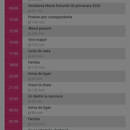
Intrebarea Mesei Rotunde S5 primavara 2026
09:00
60 min
Prieteni prin corespondenta
10:00
120 min
Abisul pasiunii
12:00
180 min
Vino inapoi!
15:00
120 min
Lectii de viata
17:00
60 min
Familia
18:00
120 min
Inima de tigan
20:00
90 min
Visuri la cheie
21:30
120 min
Un destin la rascruce
23:30
60 min
Inima de tigan
00:30
90 min
Familia
02:00
120 min