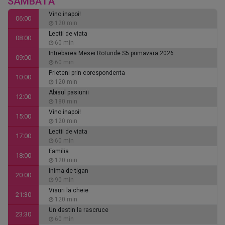
SÂMBĂTĂ
Vino inapoi!
06:00
120 min
Lectii de viata
08:00
60 min
Intrebarea Mesei Rotunde S5 primavara 2026
09:00
60 min
Prieteni prin corespondenta
10:00
120 min
Abisul pasiunii
12:00
180 min
Vino inapoi!
15:00
120 min
Lectii de viata
17:00
60 min
Familia
18:00
120 min
Inima de tigan
20:00
90 min
Visuri la cheie
21:30
120 min
Un destin la rascruce
23:30
60 min