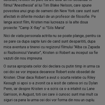
filmul "Anesthesia" al lui Tim Blake Nelson, care spune
povestea unui grup de oameni din New York care sunt sunt
afectati in diferite moduri de un profesor de filosofie. Pe
langa acest film, Kristen mai lucreaza si la alte doua
proiecte: "Camp X-Ray" si "Sils Maria".
Nici de viata personala actrita nu se poate plange, pentru ca
se pare ca dupa sapte luni de cand sunt desparititi, dupa
mica aventura a tinerei cu regizorul filmului "Alba ca Zapada
si Razboinicul Vanator", Kristen si Robert au inceput sa fie
vazuti din nou impreuna.
O sursa apropiata celor doi declara cu putin timp in urma ca
cei doi se vor impaca deoarece Robert este obsedat de
Kristen. Chiar daca Robert a avut o scurta relatie cu Riley
Keough si apoi s-a zvonit ca a iesit de cateva ori cu Dylan
Penn, iar despre Kristen s-a scris ca s-a intalnit cu Lane
Garrison, in August, toti cei care ii cunosc sunt mai mult ca
siguri ca pana la urma cei doi vor forma din nou un cuplu.