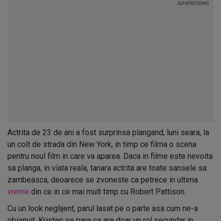
Actrita de 23 de ani a fost surprinsa plangand, luni seara, la
un colt de strada din New York, in timp ce filma o scena
pentru noul film in care va aparea. Daca in filme este nevoita
sa planga, in viata reala, tanara actrita are toate sansele sa
zambeasca, deoarece se zvoneste ca petrece in ultima
vreme
din ce in ce mai mult timp cu Robert Pattison.
Cu un look neglijent, parul lasat pe o parte asa cum ne-a
obisnuit, Kristen se pare ca are doar un rol secundar in