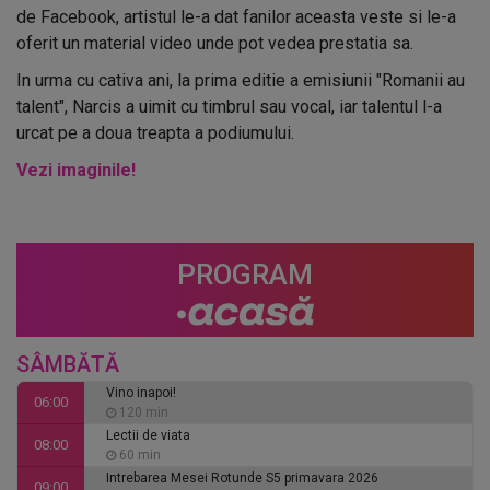
de Facebook, artistul le-a dat fanilor aceasta veste si le-a
oferit un material video unde pot vedea prestatia sa.
In urma cu cativa ani, la prima editie a emisiunii "Romanii au
talent", Narcis a uimit cu timbrul sau vocal, iar talentul l-a
urcat pe a doua treapta a podiumului.
Vezi imaginile!
PROGRAM
SÂMBĂTĂ
Vino inapoi!
06:00
120 min
Lectii de viata
08:00
60 min
Intrebarea Mesei Rotunde S5 primavara 2026
09:00