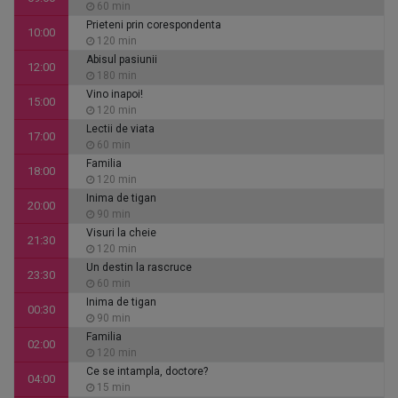
60 min
Prieteni prin corespondenta
10:00
120 min
Abisul pasiunii
12:00
180 min
Vino inapoi!
15:00
120 min
Lectii de viata
17:00
60 min
Familia
18:00
120 min
Inima de tigan
20:00
90 min
Visuri la cheie
21:30
120 min
Un destin la rascruce
23:30
60 min
Inima de tigan
00:30
90 min
Familia
02:00
120 min
Ce se intampla, doctore?
04:00
15 min