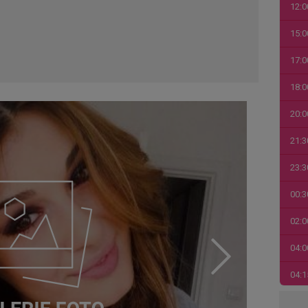
12:0
15:0
17:0
18:0
20:0
21:3
23:3
00:3
02:0
04:0
04:1
06:0