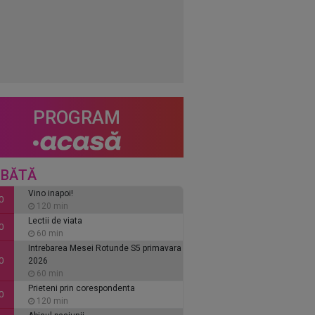
PROGRAM
BĂTĂ
Vino inapoi!
0
120 min
Lectii de viata
0
60 min
Intrebarea Mesei Rotunde S5 primavara
0
2026
60 min
Prieteni prin corespondenta
0
120 min