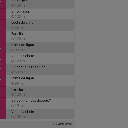
Abisul pasiunii
0
180 min
Vino inapoi!
0
120 min
Lectii de viata
0
60 min
Familia
0
120 min
Inima de tigan
0
90 min
Visuri la cheie
0
120 min
Un destin la rascruce
0
60 min
Inima de tigan
0
90 min
Familia
0
120 min
Ce se intampla, doctore?
0
15 min
Visuri la cheie
5
105 min
Vino inapoi!
0