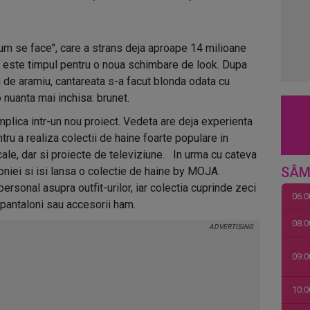
um se face", care a strans deja aproape 14 milioane
ca este timpul pentru o noua schimbare de look. Dupa
 de aramiu, cantareata s-a facut blonda odata cu
o nuanta mai inchisa: brunet.
mplica intr-un nou proiect. Vedeta are deja experienta
tru a realiza colectii de haine foarte populare in
ale, dar si proiecte de televiziune. In urma cu cateva
SÂM
oniei si isi lansa o colectie de haine by MOJA.
ersonal asupra outfit-urilor, iar colectia cuprinde zeci
06:0
, pantaloni sau accesorii ham.
08:0
09:0
10:0