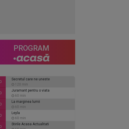
PROGRAM
Secretul care ne uneste
0
120 min
Juramant pentru o viata
0
60 min
La marginea lumii
0
60 min
Leyla
0
60 min
Stirile Acasa Actualitati
0