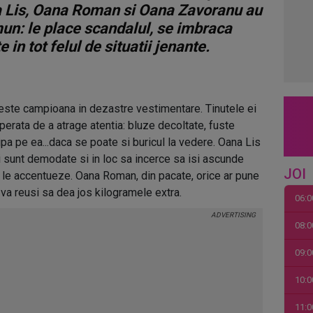
 Lis, Oana Roman si Oana Zavoranu au
mun: le place scandalul, se imbraca
 in tot felul de situatii jenante.
ste campioana in dezastre vestimentare. Tinutele ei
perata de a atrage atentia: bluze decoltate, fuste
ipa pe ea...daca se poate si buricul la vedere. Oana Lis
 sunt demodate si in loc sa incerce sa isi ascunde
JOI
a le accentueze. Oana Roman, din pacate, orice ar pune
 va reusi sa dea jos kilogramele extra.
06:0
08:0
09:0
10:0
11:0