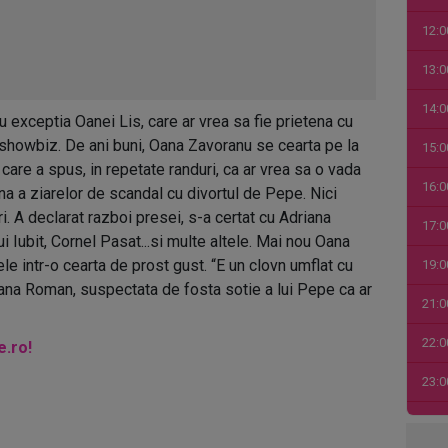
12:0
13:0
14:0
 exceptia Oanei Lis, care ar vrea sa fie prietena cu
 showbiz. De ani buni, Oana Zavoranu se cearta pe la
15:0
care a spus, in repetate randuri, ca ar vrea sa o vada
16:0
na a ziarelor de scandal cu divortul de Pepe. Nici
. A declarat razboi presei, s-a certat cu Adriana
17:0
i Iubit, Cornel Pasat...si multe altele. Mai nou Oana
e intr-o cearta de prost gust. “E un clovn umflat cu
19:0
ana Roman, suspectata de fosta sotie a lui Pepe ca ar
21:0
22:0
e.ro!
23:0
00:0