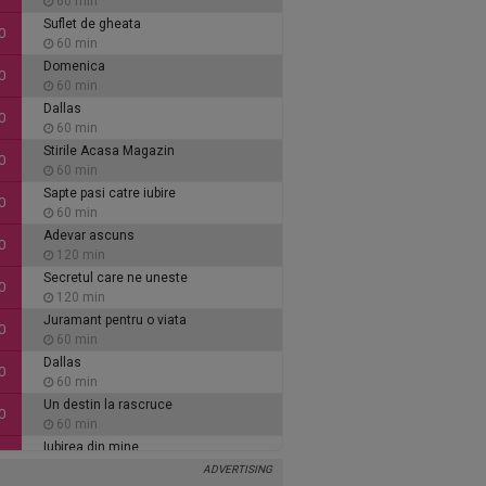
60 min
Suflet de gheata
0
60 min
Domenica
0
60 min
Dallas
0
60 min
Stirile Acasa Magazin
0
60 min
Sapte pasi catre iubire
0
60 min
Adevar ascuns
0
120 min
Secretul care ne uneste
0
120 min
Juramant pentru o viata
0
60 min
Dallas
0
60 min
Un destin la rascruce
0
60 min
Iubirea din mine
0
60 min