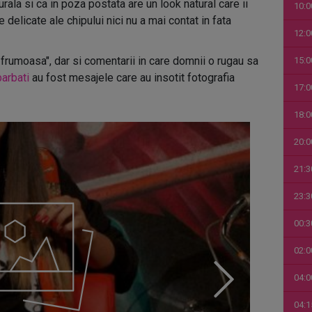
rala si ca in poza postata are un look natural care ii
10:0
 delicate ale chipului nici nu a mai contat in fata
12:0
 frumoasa", dar si comentarii in care domnii o rugau sa
15:0
barbati
au fost mesajele care au insotit fotografia
17:0
18:0
20:0
21:3
23:3
00:3
02:0
04:0
04:1