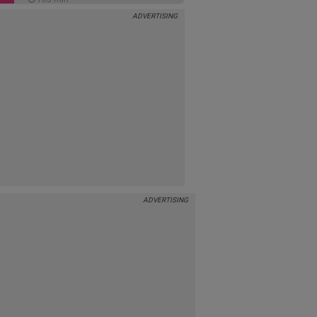
Vino inapoi!
0
120 min