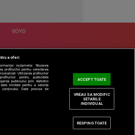
VOYO
DESPRE
tru a oferi:
Politica Confidentialitate
formanței reclamelor. Stocarea
Contact
a profilurilor pentru selectarea
sonalizat. Utilizarea profilurilor
rofilurilor pentru publicitate
ACCEPT TOATE
erea publicului prin statistici
date limitate pentru a selecta
ta conținutul. Date precise de
VREAU SA MODIFIC
SETARILE
INDIVIDUAL
RESPING TOATE