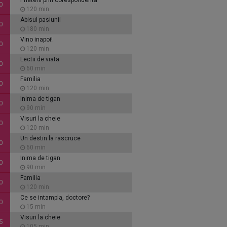
Prieteni prin corespondenta
0
120 min
Abisul pasiunii
0
180 min
Vino inapoi!
0
120 min
Lectii de viata
0
60 min
Familia
0
120 min
Inima de tigan
0
90 min
Visuri la cheie
0
120 min
Un destin la rascruce
0
60 min
Inima de tigan
0
90 min
Familia
0
120 min
Ce se intampla, doctore?
0
15 min
Visuri la cheie
5
105 min