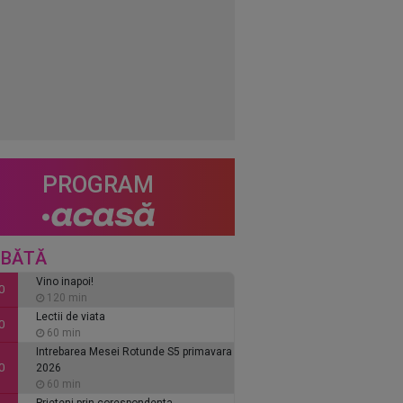
PROGRAM
BĂTĂ
Vino inapoi!
0
120 min
Lectii de viata
0
60 min
Intrebarea Mesei Rotunde S5 primavara
0
2026
60 min