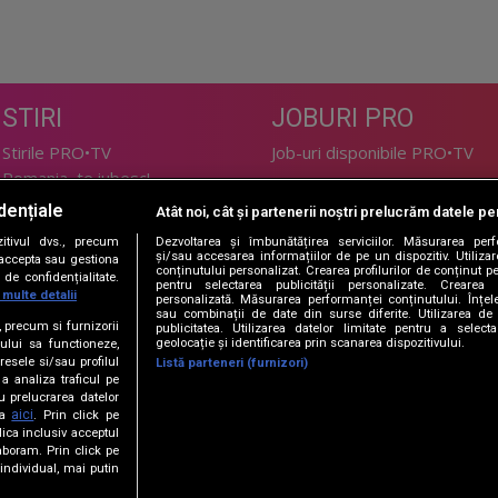
STIRI
JOBURI PRO
Stirile PRO•TV
Job-uri disponibile PRO•TV
Romania, te iubesc!
dențiale
Atât noi, cât și partenerii noștri prelucrăm datele pen
LIFESTYLE
tivul dvs., precum
Dezvoltarea și îmbunătățirea serviciilor. Măsurarea per
TEHNOLOGIE
Doctor de Bine
și/sau accesarea informațiilor de pe un dispozitiv. Utilizare
i accepta sau gestiona
conținutului personalizat. Crearea profilurilor de conținut per
de confidențialitate.
I Like IT
Acasă
pentru selectarea publicității personalizate. Crearea p
 multe detalii
personalizată. Măsurarea performanței conținutului. Înțeleg
Acasă Gold
sau combinații de date din surse diferite. Utilizarea de 
e, precum si furnizorii
publicitatea. Utilizarea datelor limitate pentru a selec
Perfecte
geolocație și identificarea prin scanarea dispozitivului.
ului sa functioneze,
SPORT
DeBarbati
resele si/sau profilul
Listă parteneri (furnizori)
 a analiza traficul pe
Foodstory
Sport.ro
u prelucrarea datelor
PRO•ARENA
aici
ta
. Prin click pe
ica inclusiv acceptul
aboram. Prin click pe
ECONOMIC
ndividual, mai putin
iBani