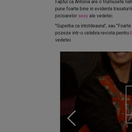
Faptul ca Antonia are o frumusete natu
pune foarte bine in evidenta trasaturile
picioarelor
sexy
ale vedetei.
"Superba ca intotdeauna", sau "Foarte
pozeze intr-o celebra revista pentru
vedetei.