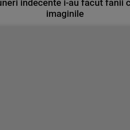
neri indecente i-au facut fanii
imaginile