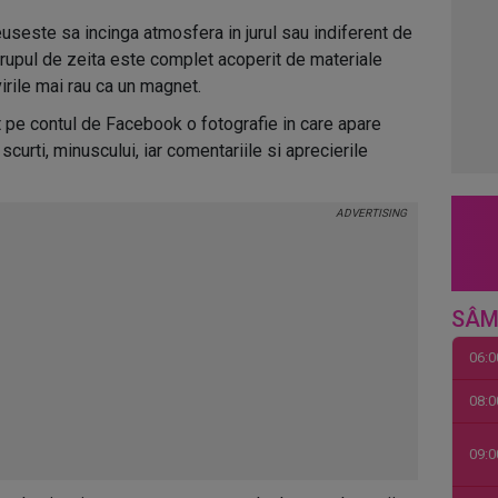
useste sa incinga atmosfera in jurul sau indiferent de
 trupul de zeita este complet acoperit de materiale
virile mai rau ca un magnet.
 pe contul de Facebook o fotografie in care apare
scurti, minuscului, iar comentariile si aprecierile
SÂM
06:0
08:0
09:0