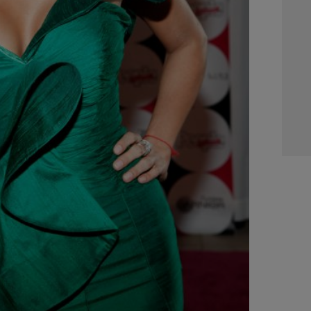
01:0
03:1
04:4
05:1
06:0