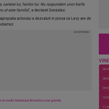
e, carierei lui, fanilor lui. Nu raspundem unor barfe
ru el este familia
", a declarat Gonzalez.
apropiata actorului a dezvaluit in presa ca Levy are de
utierrez.
VINE
06:0
08:0
09:0
10:0
ce un medic bebelusul din burtica unei gravide
11:0