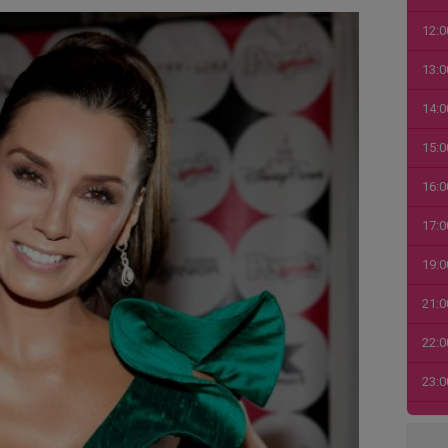
12:0
13:0
14:0
15:0
16:0
17:0
19:0
21:0
22:0
23:0
00:0