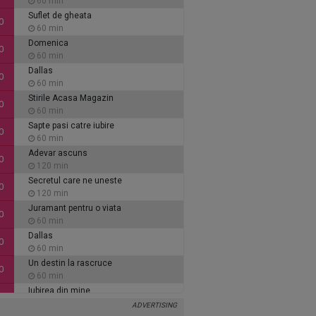
60 min
Suflet de gheata
0
60 min
Domenica
0
60 min
Dallas
0
60 min
Stirile Acasa Magazin
0
60 min
Sapte pasi catre iubire
0
60 min
Adevar ascuns
0
120 min
Secretul care ne uneste
0
120 min
Juramant pentru o viata
0
60 min
Dallas
0
60 min
Un destin la rascruce
0
60 min
Iubirea din mine
0
60 min