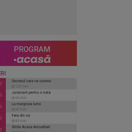
PROGRAM
RI
Secretul care ne uneste
0
120 min
Juramant pentru o viata
0
60 min
La marginea lumii
0
60 min
Fata din vis
0
60 min
Stirile Acasa Actualitati
0