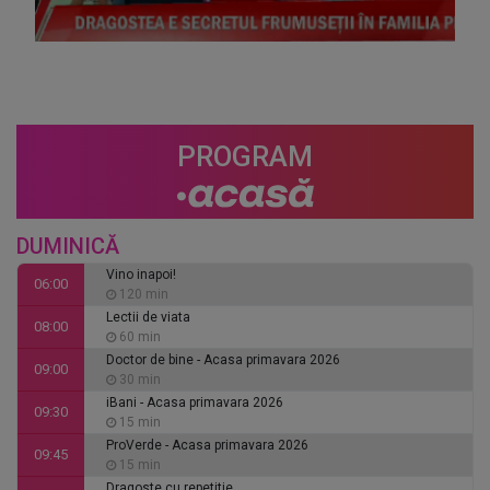
PROGRAM
DUMINICĂ
Vino inapoi!
06:00
120 min
Lectii de viata
08:00
60 min
Doctor de bine - Acasa primavara 2026
09:00
30 min
iBani - Acasa primavara 2026
09:30
15 min
ProVerde - Acasa primavara 2026
09:45
15 min
Dragoste cu repetitie