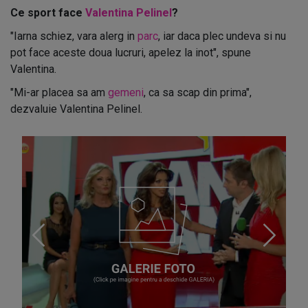
Ce sport face
Valentina Pelinel
?
"Iarna schiez, vara alerg in
parc
, iar daca plec undeva si nu
pot face aceste doua lucruri, apelez la inot", spune
Valentina.
"Mi-ar placea sa am
gemeni
, ca sa scap din prima",
dezvaluie Valentina Pelinel.