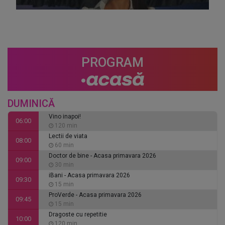
PROGRAM
DUMINICĂ
Vino inapoi!
06:00
120 min
Lectii de viata
08:00
60 min
Doctor de bine - Acasa primavara 2026
09:00
30 min
iBani - Acasa primavara 2026
09:30
15 min
ProVerde - Acasa primavara 2026
09:45
15 min
Dragoste cu repetitie
10:00
120 min