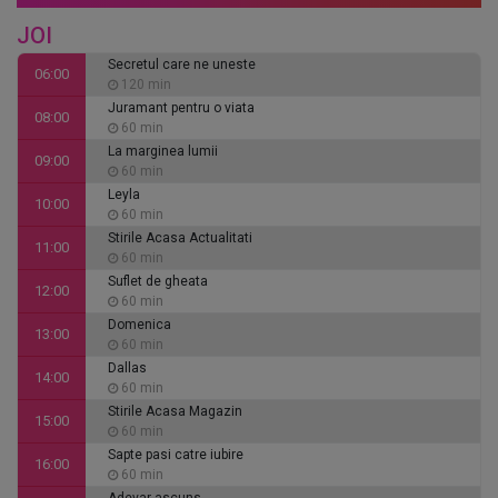
JOI
Secretul care ne uneste
06:00
120 min
Juramant pentru o viata
08:00
60 min
La marginea lumii
09:00
60 min
Leyla
10:00
60 min
Stirile Acasa Actualitati
11:00
60 min
Suflet de gheata
12:00
60 min
Domenica
13:00
60 min
Dallas
14:00
60 min
Stirile Acasa Magazin
15:00
60 min
Sapte pasi catre iubire
16:00
60 min